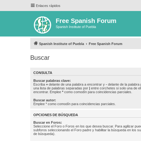
Enlaces rápidos
Free Spanish Forum
Spanish Institute of Puebla
Spanish Institute of Puebla
Free Spanish Forum
Buscar
CONSULTA
Buscar palabras clave:
Escriba
+
delante de una palabra a encontrar y
-
delante de la palabra 
una lista de palabras separadas por
|
entre corchetes si solo una de el
encontrar. Emplee
*
como comodín para coincidencias parciales.
Buscar autor:
Emplee * como comodín para coincidencias parciales.
OPCIONES DE BÚSQUEDA
Buscar en Foros:
Seleccione el Foro o Foros en los que desea buscar. Para agilizar pue
subforos seleccionando el Foro padre y habilitar la búsqueda en los 
de búsqueda).