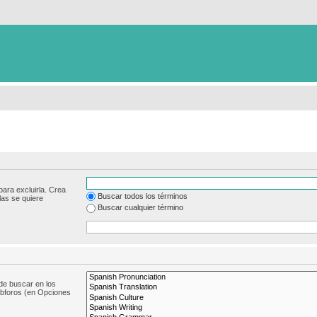
para excluirla. Crea
Buscar todos los términos
las se quiere
Buscar cualquier término
de buscar en los
subforos (en Opciones