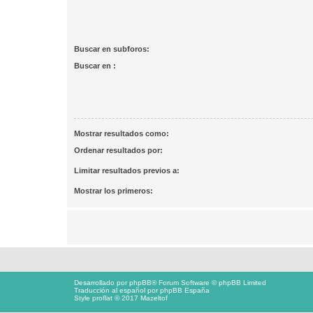
Buscar en subforos:
Buscar en :
Mostrar resultados como:
Ordenar resultados por:
Limitar resultados previos a:
Mostrar los primeros:
Desarrollado por
phpBB
® Forum Software © phpBB Limited
Traducción al español por
phpBB España
Style proflat © 2017
Mazeltof