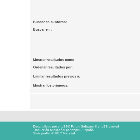
Buscar en subforos:
Buscar en :
Mostrar resultados como:
Ordenar resultados por:
Limitar resultados previos a:
Mostrar los primeros:
Desarrollado por
phpBB
® Forum Software © phpBB Limited
Traducción al español por
phpBB España
Style proflat © 2017
Mazeltof