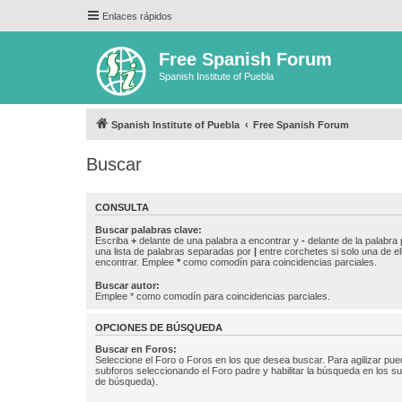
Enlaces rápidos
Free Spanish Forum
Spanish Institute of Puebla
Spanish Institute of Puebla
Free Spanish Forum
Buscar
CONSULTA
Buscar palabras clave:
Escriba
+
delante de una palabra a encontrar y
-
delante de la palabra 
una lista de palabras separadas por
|
entre corchetes si solo una de el
encontrar. Emplee
*
como comodín para coincidencias parciales.
Buscar autor:
Emplee * como comodín para coincidencias parciales.
OPCIONES DE BÚSQUEDA
Buscar en Foros:
Seleccione el Foro o Foros en los que desea buscar. Para agilizar pue
subforos seleccionando el Foro padre y habilitar la búsqueda en los 
de búsqueda).