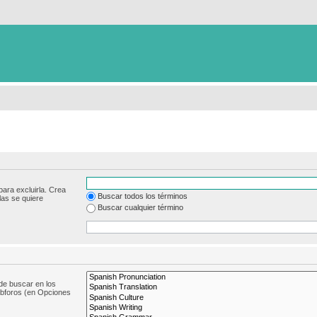
para excluirla. Crea
Buscar todos los términos
las se quiere
Buscar cualquier término
de buscar en los
subforos (en Opciones