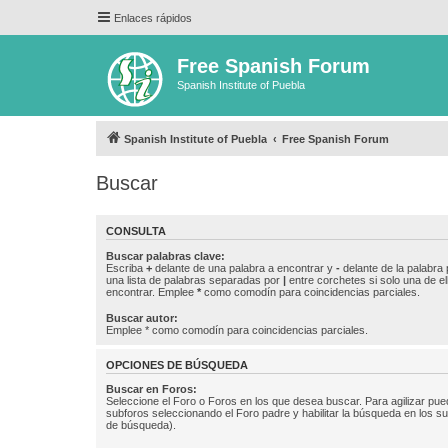
Enlaces rápidos
Free Spanish Forum
Spanish Institute of Puebla
Spanish Institute of Puebla
Free Spanish Forum
Buscar
CONSULTA
Buscar palabras clave:
Escriba
+
delante de una palabra a encontrar y
-
delante de la palabra 
una lista de palabras separadas por
|
entre corchetes si solo una de el
encontrar. Emplee
*
como comodín para coincidencias parciales.
Buscar autor:
Emplee * como comodín para coincidencias parciales.
OPCIONES DE BÚSQUEDA
Buscar en Foros:
Seleccione el Foro o Foros en los que desea buscar. Para agilizar pue
subforos seleccionando el Foro padre y habilitar la búsqueda en los 
de búsqueda).