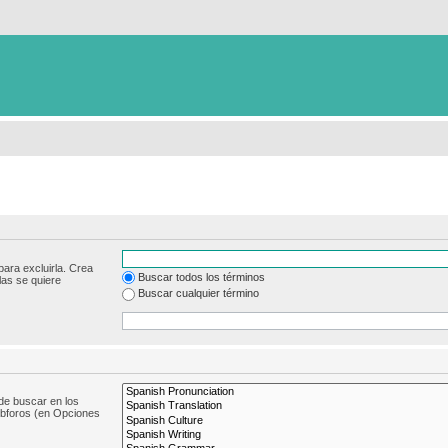
para excluirla. Crea
Buscar todos los términos
las se quiere
Buscar cualquier término
de buscar en los
subforos (en Opciones