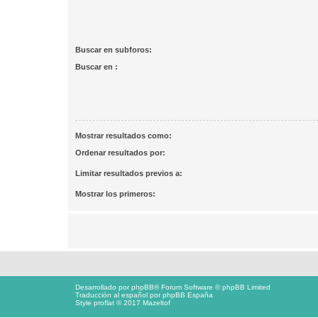
Buscar en subforos:
Buscar en :
Mostrar resultados como:
Ordenar resultados por:
Limitar resultados previos a:
Mostrar los primeros:
Desarrollado por
phpBB
® Forum Software © phpBB Limited
Traducción al español por
phpBB España
Style proflat © 2017
Mazeltof