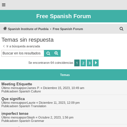
Free Spanish Forum
B
Spanish Institute of Puebla
Free Spanish Forum
u
Temas sin respuesta
s
Ir a búsqueda avanzada
c
Buscar
Búsqueda avanzada
a
1
2
3
Siguiente
Se encontraron 64 coincidencias
r
Temas
Meeting Etiquette
Último mensajepor
James P.
«
Diciembre 15, 2023, 10:49 am
Publicadoen
Spanish Culture
Que significa
Último mensajepor
Laurie
«
Diciembre 11, 2023, 12:09 pm
Publicadoen
Spanish Translation
imperfect tense
Último mensajepor
Steph
«
Octubre 2, 2023, 1:56 pm
Publicadoen
Spanish Grammar