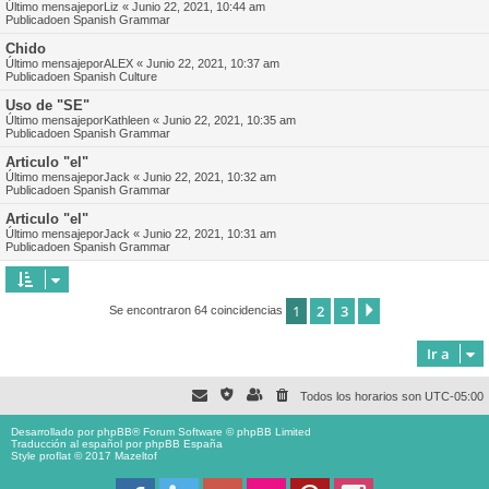
Último mensajepor
Liz
«
Junio 22, 2021, 10:44 am
Publicadoen
Spanish Grammar
Chido
Último mensajepor
ALEX
«
Junio 22, 2021, 10:37 am
Publicadoen
Spanish Culture
Uso de "SE"
Último mensajepor
Kathleen
«
Junio 22, 2021, 10:35 am
Publicadoen
Spanish Grammar
Articulo "el"
Último mensajepor
Jack
«
Junio 22, 2021, 10:32 am
Publicadoen
Spanish Grammar
Articulo "el"
Último mensajepor
Jack
«
Junio 22, 2021, 10:31 am
Publicadoen
Spanish Grammar
1
2
3
Siguiente
Se encontraron 64 coincidencias
Ir a
Todos los horarios son
UTC-05:00
Desarrollado por
phpBB
® Forum Software © phpBB Limited
Traducción al español por
phpBB España
Style proflat © 2017
Mazeltof