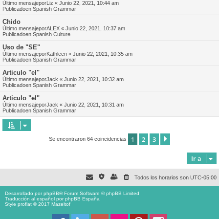
Último mensajepor
Liz
«
Junio 22, 2021, 10:44 am
Publicadoen
Spanish Grammar
Chido
Último mensajepor
ALEX
«
Junio 22, 2021, 10:37 am
Publicadoen
Spanish Culture
Uso de "SE"
Último mensajepor
Kathleen
«
Junio 22, 2021, 10:35 am
Publicadoen
Spanish Grammar
Articulo "el"
Último mensajepor
Jack
«
Junio 22, 2021, 10:32 am
Publicadoen
Spanish Grammar
Articulo "el"
Último mensajepor
Jack
«
Junio 22, 2021, 10:31 am
Publicadoen
Spanish Grammar
1
2
3
Siguiente
Se encontraron 64 coincidencias
Ir a
Todos los horarios son
UTC-05:00
Desarrollado por
phpBB
® Forum Software © phpBB Limited
Traducción al español por
phpBB España
Style proflat © 2017
Mazeltof