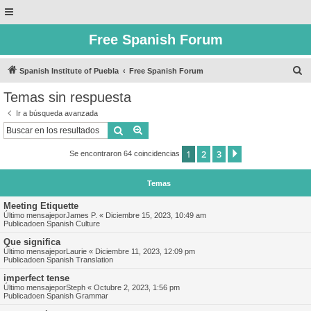
Free Spanish Forum
B
Spanish Institute of Puebla
Free Spanish Forum
u
Temas sin respuesta
s
Ir a búsqueda avanzada
c
Buscar
Búsqueda avanzada
a
1
2
3
Siguiente
Se encontraron 64 coincidencias
r
Temas
Meeting Etiquette
Último mensajepor
James P.
«
Diciembre 15, 2023, 10:49 am
Publicadoen
Spanish Culture
Que significa
Último mensajepor
Laurie
«
Diciembre 11, 2023, 12:09 pm
Publicadoen
Spanish Translation
imperfect tense
Último mensajepor
Steph
«
Octubre 2, 2023, 1:56 pm
Publicadoen
Spanish Grammar