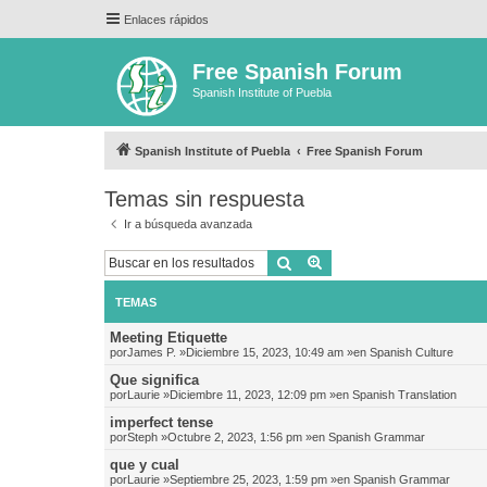
Enlaces rápidos
Free Spanish Forum
Spanish Institute of Puebla
Spanish Institute of Puebla
Free Spanish Forum
Temas sin respuesta
Ir a búsqueda avanzada
Buscar
Búsqueda avanzada
TEMAS
Meeting Etiquette
por
James P.
»Diciembre 15, 2023, 10:49 am »en
Spanish Culture
Que significa
por
Laurie
»Diciembre 11, 2023, 12:09 pm »en
Spanish Translation
imperfect tense
por
Steph
»Octubre 2, 2023, 1:56 pm »en
Spanish Grammar
que y cual
por
Laurie
»Septiembre 25, 2023, 1:59 pm »en
Spanish Grammar