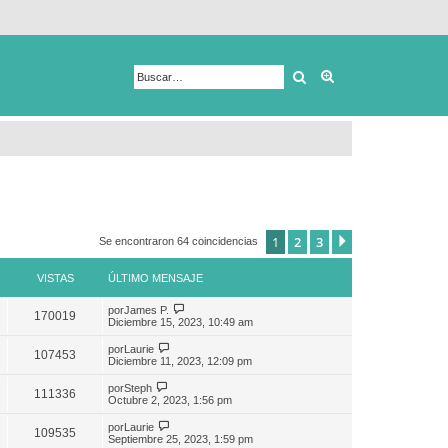
Buscar
Búsqueda avanza
1
2
3
Siguiente
Se encontraron 64 coincidencias
VISTAS
ÚLTIMO MENSAJE
por
James P.
170019
Diciembre 15, 2023, 10:49 am
por
Laurie
107453
Diciembre 11, 2023, 12:09 pm
por
Steph
111336
Octubre 2, 2023, 1:56 pm
por
Laurie
109535
Septiembre 25, 2023, 1:59 pm