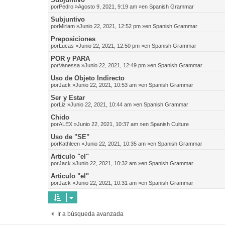
por
Pedro
»Agosto 9, 2021, 9:19 am »en
Spanish Grammar
Subjuntivo
por
Miriam
»Junio 22, 2021, 12:52 pm »en
Spanish Grammar
Preposiciones
por
Lucas
»Junio 22, 2021, 12:50 pm »en
Spanish Grammar
POR y PARA
por
Vanessa
»Junio 22, 2021, 12:49 pm »en
Spanish Grammar
Uso de Objeto Indirecto
por
Jack
»Junio 22, 2021, 10:53 am »en
Spanish Grammar
Ser y Estar
por
Liz
»Junio 22, 2021, 10:44 am »en
Spanish Grammar
Chido
por
ALEX
»Junio 22, 2021, 10:37 am »en
Spanish Culture
Uso de "SE"
por
Kathleen
»Junio 22, 2021, 10:35 am »en
Spanish Grammar
Articulo "el"
por
Jack
»Junio 22, 2021, 10:32 am »en
Spanish Grammar
Articulo "el"
por
Jack
»Junio 22, 2021, 10:31 am »en
Spanish Grammar
Ir a búsqueda avanzada