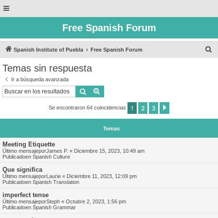
Free Spanish Forum
B
Spanish Institute of Puebla
Free Spanish Forum
u
Temas sin respuesta
s
Ir a búsqueda avanzada
c
Buscar
Búsqueda avanzada
a
1
2
3
Siguiente
Se encontraron 64 coincidencias
r
Temas
Meeting Etiquette
Último mensajepor
James P.
«
Diciembre 15, 2023, 10:49 am
Publicadoen
Spanish Culture
Que significa
Último mensajepor
Laurie
«
Diciembre 11, 2023, 12:09 pm
Publicadoen
Spanish Translation
imperfect tense
Último mensajepor
Steph
«
Octubre 2, 2023, 1:56 pm
Publicadoen
Spanish Grammar