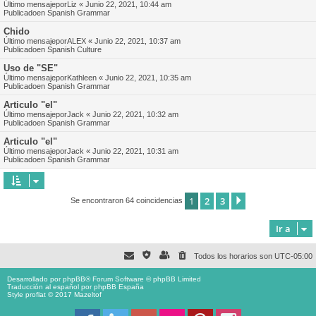
Último mensajepor
Liz
«
Junio 22, 2021, 10:44 am
Publicadoen
Spanish Grammar
Chido
Último mensajepor
ALEX
«
Junio 22, 2021, 10:37 am
Publicadoen
Spanish Culture
Uso de "SE"
Último mensajepor
Kathleen
«
Junio 22, 2021, 10:35 am
Publicadoen
Spanish Grammar
Articulo "el"
Último mensajepor
Jack
«
Junio 22, 2021, 10:32 am
Publicadoen
Spanish Grammar
Articulo "el"
Último mensajepor
Jack
«
Junio 22, 2021, 10:31 am
Publicadoen
Spanish Grammar
1
2
3
Siguiente
Se encontraron 64 coincidencias
Ir a
Todos los horarios son
UTC-05:00
Desarrollado por
phpBB
® Forum Software © phpBB Limited
Traducción al español por
phpBB España
Style proflat © 2017
Mazeltof