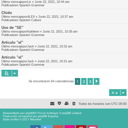
Último mensajepor
Liz
«
Junio 22, 2021, 10:44 am
Publicadoen
Spanish Grammar
Chido
Último mensajepor
ALEX
«
Junio 22, 2021, 10:37 am
Publicadoen
Spanish Culture
Uso de "SE"
Último mensajepor
Kathleen
«
Junio 22, 2021, 10:35 am
Publicadoen
Spanish Grammar
Articulo "el"
Último mensajepor
Jack
«
Junio 22, 2021, 10:32 am
Publicadoen
Spanish Grammar
Articulo "el"
Último mensajepor
Jack
«
Junio 22, 2021, 10:31 am
Publicadoen
Spanish Grammar
1
2
3
Siguiente
Se encontraron 64 coincidencias
Ir a
Todos los horarios son
UTC-05:00
Desarrollado por
phpBB
® Forum Software © phpBB Limited
Traducción al español por
phpBB España
Style proflat © 2017
Mazeltof