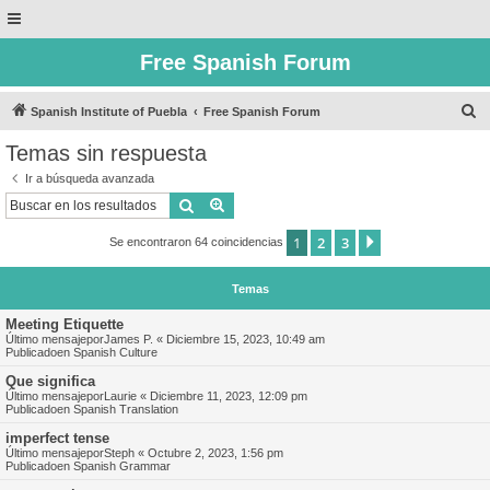
Free Spanish Forum
B
Spanish Institute of Puebla
Free Spanish Forum
u
Temas sin respuesta
s
Ir a búsqueda avanzada
c
Buscar
Búsqueda avanzada
a
1
2
3
Siguiente
Se encontraron 64 coincidencias
r
Temas
Meeting Etiquette
Último mensajepor
James P.
«
Diciembre 15, 2023, 10:49 am
Publicadoen
Spanish Culture
Que significa
Último mensajepor
Laurie
«
Diciembre 11, 2023, 12:09 pm
Publicadoen
Spanish Translation
imperfect tense
Último mensajepor
Steph
«
Octubre 2, 2023, 1:56 pm
Publicadoen
Spanish Grammar