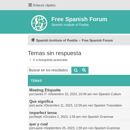
Enlaces rápidos
Free Spanish Forum
Spanish Institute of Puebla
Spanish Institute of Puebla
Free Spanish Forum
Temas sin respuesta
Ir a búsqueda avanzada
Buscar
Búsqueda avanzada
TEMAS
Meeting Etiquette
por
James P.
»Diciembre 15, 2023, 10:49 am »en
Spanish Culture
Que significa
por
Laurie
»Diciembre 11, 2023, 12:09 pm »en
Spanish Translation
imperfect tense
por
Steph
»Octubre 2, 2023, 1:56 pm »en
Spanish Grammar
que y cual
por
Laurie
»Septiembre 25, 2023, 1:59 pm »en
Spanish Grammar