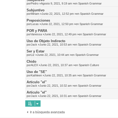
por
Pedro
»Agosto 9, 2021, 9:19 am »en
Spanish Grammar
Subjuntivo
por
Miriam
»Junio 22, 2021, 12:52 pm »en
Spanish Grammar
Preposiciones
por
Lucas
»Junio 22, 2021, 12:50 pm »en
Spanish Grammar
POR y PARA
por
Vanessa
»Junio 22, 2021, 12:49 pm »en
Spanish Grammar
Uso de Objeto Indirecto
por
Jack
»Junio 22, 2021, 10:53 am »en
Spanish Grammar
Ser y Estar
por
Liz
»Junio 22, 2021, 10:44 am »en
Spanish Grammar
Chido
por
ALEX
»Junio 22, 2021, 10:37 am »en
Spanish Culture
Uso de "SE"
por
Kathleen
»Junio 22, 2021, 10:35 am »en
Spanish Grammar
Articulo "el"
por
Jack
»Junio 22, 2021, 10:32 am »en
Spanish Grammar
Articulo "el"
por
Jack
»Junio 22, 2021, 10:31 am »en
Spanish Grammar
Ir a búsqueda avanzada