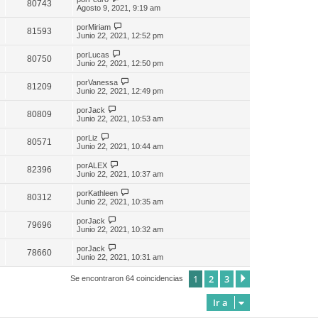
80743
Agosto 9, 2021, 9:19 am
por
Miriam
81593
Junio 22, 2021, 12:52 pm
por
Lucas
80750
Junio 22, 2021, 12:50 pm
por
Vanessa
81209
Junio 22, 2021, 12:49 pm
por
Jack
80809
Junio 22, 2021, 10:53 am
por
Liz
80571
Junio 22, 2021, 10:44 am
por
ALEX
82396
Junio 22, 2021, 10:37 am
por
Kathleen
80312
Junio 22, 2021, 10:35 am
por
Jack
79696
Junio 22, 2021, 10:32 am
por
Jack
78660
Junio 22, 2021, 10:31 am
1
2
3
Siguiente
Se encontraron 64 coincidencias
Ir a