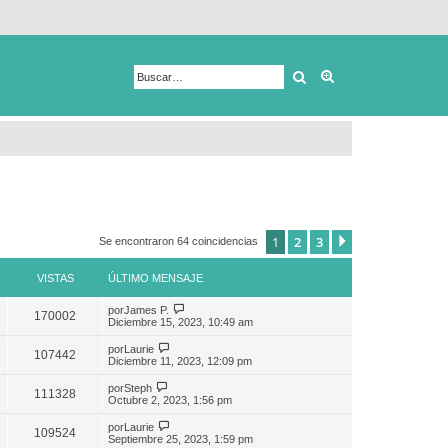
Buscar
Búsqueda avanza
1
2
3
Siguiente
Se encontraron 64 coincidencias
VISTAS
ÚLTIMO MENSAJE
por
James P.
170002
Diciembre 15, 2023, 10:49 am
por
Laurie
107442
Diciembre 11, 2023, 12:09 pm
por
Steph
111328
Octubre 2, 2023, 1:56 pm
por
Laurie
109524
Septiembre 25, 2023, 1:59 pm