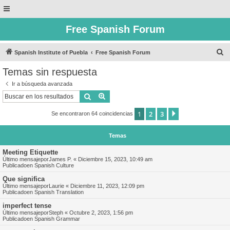
Free Spanish Forum
B
Spanish Institute of Puebla
Free Spanish Forum
u
Temas sin respuesta
s
Ir a búsqueda avanzada
c
Buscar
Búsqueda avanzada
a
1
2
3
Siguiente
Se encontraron 64 coincidencias
r
Temas
Meeting Etiquette
Último mensajepor
James P.
«
Diciembre 15, 2023, 10:49 am
Publicadoen
Spanish Culture
Que significa
Último mensajepor
Laurie
«
Diciembre 11, 2023, 12:09 pm
Publicadoen
Spanish Translation
imperfect tense
Último mensajepor
Steph
«
Octubre 2, 2023, 1:56 pm
Publicadoen
Spanish Grammar