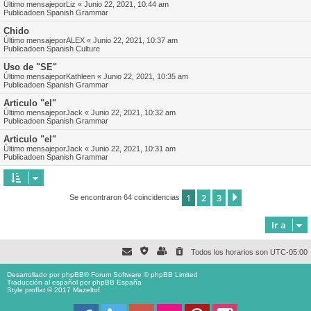
Último mensajepor
Liz
«
Junio 22, 2021, 10:44 am
Publicadoen
Spanish Grammar
Chido
Último mensajepor
ALEX
«
Junio 22, 2021, 10:37 am
Publicadoen
Spanish Culture
Uso de "SE"
Último mensajepor
Kathleen
«
Junio 22, 2021, 10:35 am
Publicadoen
Spanish Grammar
Articulo "el"
Último mensajepor
Jack
«
Junio 22, 2021, 10:32 am
Publicadoen
Spanish Grammar
Articulo "el"
Último mensajepor
Jack
«
Junio 22, 2021, 10:31 am
Publicadoen
Spanish Grammar
1
2
3
Siguiente
Se encontraron 64 coincidencias
Ir a
Todos los horarios son
UTC-05:00
Desarrollado por
phpBB
® Forum Software © phpBB Limited
Traducción al español por
phpBB España
Style proflat © 2017
Mazeltof