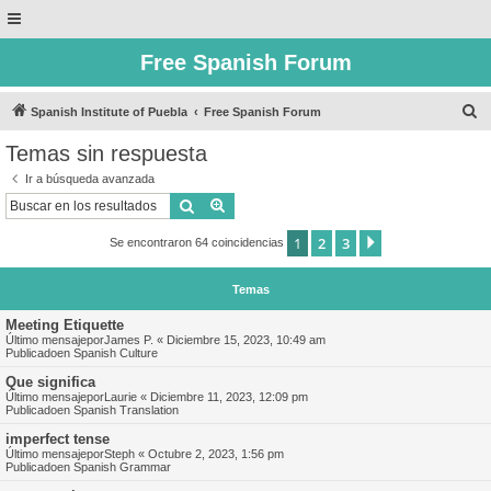
Free Spanish Forum
B
Spanish Institute of Puebla
Free Spanish Forum
u
Temas sin respuesta
s
Ir a búsqueda avanzada
c
Buscar
Búsqueda avanzada
a
1
2
3
Siguiente
Se encontraron 64 coincidencias
r
Temas
Meeting Etiquette
Último mensajepor
James P.
«
Diciembre 15, 2023, 10:49 am
Publicadoen
Spanish Culture
Que significa
Último mensajepor
Laurie
«
Diciembre 11, 2023, 12:09 pm
Publicadoen
Spanish Translation
imperfect tense
Último mensajepor
Steph
«
Octubre 2, 2023, 1:56 pm
Publicadoen
Spanish Grammar