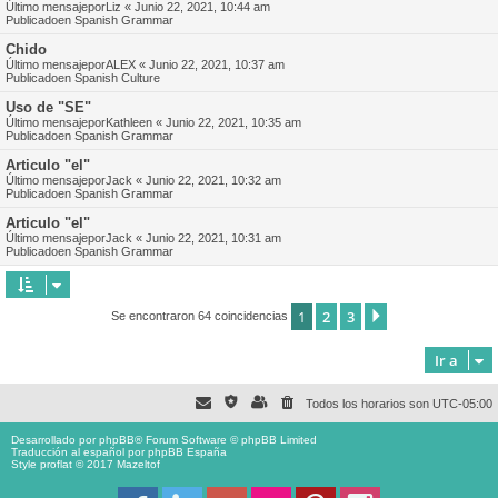
Último mensajepor
Liz
«
Junio 22, 2021, 10:44 am
Publicadoen
Spanish Grammar
Chido
Último mensajepor
ALEX
«
Junio 22, 2021, 10:37 am
Publicadoen
Spanish Culture
Uso de "SE"
Último mensajepor
Kathleen
«
Junio 22, 2021, 10:35 am
Publicadoen
Spanish Grammar
Articulo "el"
Último mensajepor
Jack
«
Junio 22, 2021, 10:32 am
Publicadoen
Spanish Grammar
Articulo "el"
Último mensajepor
Jack
«
Junio 22, 2021, 10:31 am
Publicadoen
Spanish Grammar
1
2
3
Siguiente
Se encontraron 64 coincidencias
Ir a
Todos los horarios son
UTC-05:00
Desarrollado por
phpBB
® Forum Software © phpBB Limited
Traducción al español por
phpBB España
Style proflat © 2017
Mazeltof