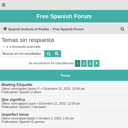
Free Spanish Forum
B
Spanish Institute of Puebla
Free Spanish Forum
u
Temas sin respuesta
s
Ir a búsqueda avanzada
c
Buscar
Búsqueda avanzada
a
1
2
3
Siguiente
Se encontraron 64 coincidencias
r
Temas
Meeting Etiquette
Último mensajepor
James P.
«
Diciembre 15, 2023, 10:49 am
Publicadoen
Spanish Culture
Que significa
Último mensajepor
Laurie
«
Diciembre 11, 2023, 12:09 pm
Publicadoen
Spanish Translation
imperfect tense
Último mensajepor
Steph
«
Octubre 2, 2023, 1:56 pm
Publicadoen
Spanish Grammar