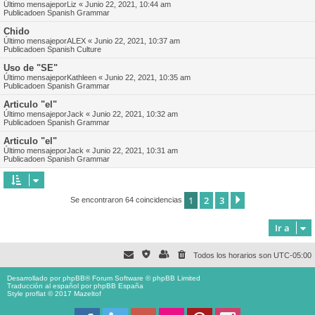
Último mensajepor
Liz
«
Junio 22, 2021, 10:44 am
Publicadoen
Spanish Grammar
Chido
Último mensajepor
ALEX
«
Junio 22, 2021, 10:37 am
Publicadoen
Spanish Culture
Uso de "SE"
Último mensajepor
Kathleen
«
Junio 22, 2021, 10:35 am
Publicadoen
Spanish Grammar
Articulo "el"
Último mensajepor
Jack
«
Junio 22, 2021, 10:32 am
Publicadoen
Spanish Grammar
Articulo "el"
Último mensajepor
Jack
«
Junio 22, 2021, 10:31 am
Publicadoen
Spanish Grammar
1
2
3
Siguiente
Se encontraron 64 coincidencias
Ir a
Todos los horarios son
UTC-05:00
Desarrollado por
phpBB
® Forum Software © phpBB Limited
Traducción al español por
phpBB España
Style proflat © 2017
Mazeltof