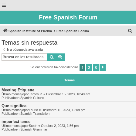
Free Spanish Forum
B
Spanish Institute of Puebla
Free Spanish Forum
u
Temas sin respuesta
s
Ir a búsqueda avanzada
c
Buscar
Búsqueda avanzada
a
1
2
3
Siguiente
Se encontraron 64 coincidencias
r
Temas
Meeting Etiquette
Último mensajepor
James P.
«
Diciembre 15, 2023, 10:49 am
Publicadoen
Spanish Culture
Que significa
Último mensajepor
Laurie
«
Diciembre 11, 2023, 12:09 pm
Publicadoen
Spanish Translation
imperfect tense
Último mensajepor
Steph
«
Octubre 2, 2023, 1:56 pm
Publicadoen
Spanish Grammar