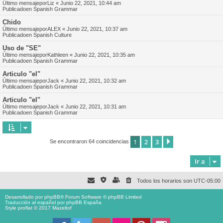
Último mensajepor
Liz
«
Junio 22, 2021, 10:44 am
Publicadoen
Spanish Grammar
Chido
Último mensajepor
ALEX
«
Junio 22, 2021, 10:37 am
Publicadoen
Spanish Culture
Uso de "SE"
Último mensajepor
Kathleen
«
Junio 22, 2021, 10:35 am
Publicadoen
Spanish Grammar
Articulo "el"
Último mensajepor
Jack
«
Junio 22, 2021, 10:32 am
Publicadoen
Spanish Grammar
Articulo "el"
Último mensajepor
Jack
«
Junio 22, 2021, 10:31 am
Publicadoen
Spanish Grammar
1
2
3
Siguiente
Se encontraron 64 coincidencias
Ir a
Todos los horarios son
UTC-05:00
Desarrollado por
phpBB
® Forum Software © phpBB Limited
Traducción al español por
phpBB España
Style proflat © 2017
Mazeltof