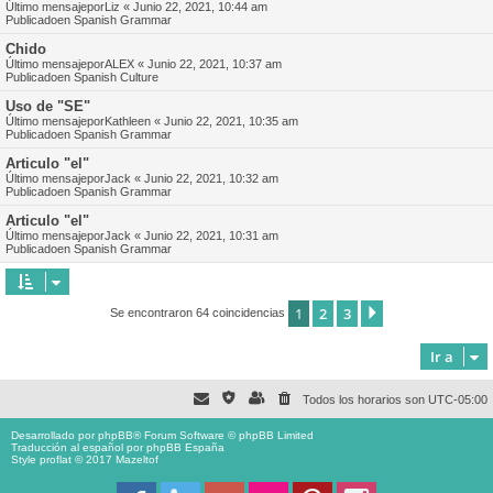
Último mensajepor
Liz
«
Junio 22, 2021, 10:44 am
Publicadoen
Spanish Grammar
Chido
Último mensajepor
ALEX
«
Junio 22, 2021, 10:37 am
Publicadoen
Spanish Culture
Uso de "SE"
Último mensajepor
Kathleen
«
Junio 22, 2021, 10:35 am
Publicadoen
Spanish Grammar
Articulo "el"
Último mensajepor
Jack
«
Junio 22, 2021, 10:32 am
Publicadoen
Spanish Grammar
Articulo "el"
Último mensajepor
Jack
«
Junio 22, 2021, 10:31 am
Publicadoen
Spanish Grammar
1
2
3
Siguiente
Se encontraron 64 coincidencias
Ir a
Todos los horarios son
UTC-05:00
Desarrollado por
phpBB
® Forum Software © phpBB Limited
Traducción al español por
phpBB España
Style proflat © 2017
Mazeltof