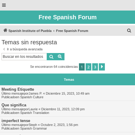
Free Spanish Forum
B
Spanish Institute of Puebla
Free Spanish Forum
u
Temas sin respuesta
s
Ir a búsqueda avanzada
c
Buscar
Búsqueda avanzada
a
1
2
3
Siguiente
Se encontraron 64 coincidencias
r
Temas
Meeting Etiquette
Último mensajepor
James P.
«
Diciembre 15, 2023, 10:49 am
Publicadoen
Spanish Culture
Que significa
Último mensajepor
Laurie
«
Diciembre 11, 2023, 12:09 pm
Publicadoen
Spanish Translation
imperfect tense
Último mensajepor
Steph
«
Octubre 2, 2023, 1:56 pm
Publicadoen
Spanish Grammar