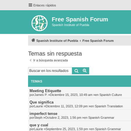
Enlaces rápidos
Free Spanish Forum
Spanish Institute of Puebla
Spanish Institute of Puebla
Free Spanish Forum
Temas sin respuesta
Ir a búsqueda avanzada
Buscar
Búsqueda avanzada
TEMAS
Meeting Etiquette
por
James P.
»Diciembre 15, 2023, 10:49 am »en
Spanish Culture
Que significa
por
Laurie
»Diciembre 11, 2023, 12:09 pm »en
Spanish Translation
imperfect tense
por
Steph
»Octubre 2, 2023, 1:56 pm »en
Spanish Grammar
que y cual
por
Laurie
»Septiembre 25, 2023, 1:59 pm »en
Spanish Grammar