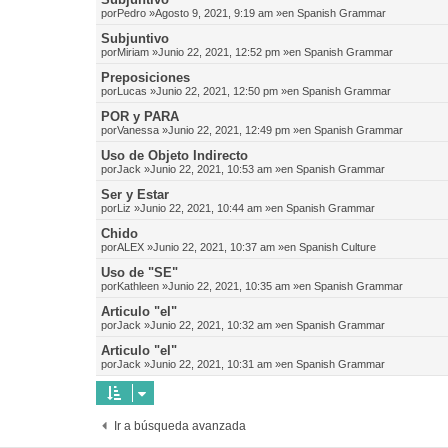
por
Pedro
»Agosto 9, 2021, 9:19 am »en
Spanish Grammar
Subjuntivo
por
Miriam
»Junio 22, 2021, 12:52 pm »en
Spanish Grammar
Preposiciones
por
Lucas
»Junio 22, 2021, 12:50 pm »en
Spanish Grammar
POR y PARA
por
Vanessa
»Junio 22, 2021, 12:49 pm »en
Spanish Grammar
Uso de Objeto Indirecto
por
Jack
»Junio 22, 2021, 10:53 am »en
Spanish Grammar
Ser y Estar
por
Liz
»Junio 22, 2021, 10:44 am »en
Spanish Grammar
Chido
por
ALEX
»Junio 22, 2021, 10:37 am »en
Spanish Culture
Uso de "SE"
por
Kathleen
»Junio 22, 2021, 10:35 am »en
Spanish Grammar
Articulo "el"
por
Jack
»Junio 22, 2021, 10:32 am »en
Spanish Grammar
Articulo "el"
por
Jack
»Junio 22, 2021, 10:31 am »en
Spanish Grammar
Ir a búsqueda avanzada