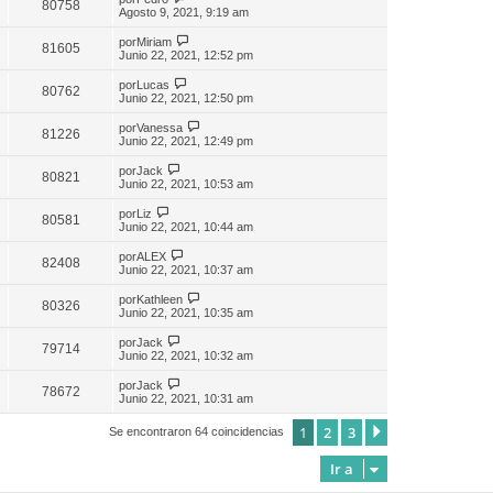
80758
Agosto 9, 2021, 9:19 am
por
Miriam
81605
Junio 22, 2021, 12:52 pm
por
Lucas
80762
Junio 22, 2021, 12:50 pm
por
Vanessa
81226
Junio 22, 2021, 12:49 pm
por
Jack
80821
Junio 22, 2021, 10:53 am
por
Liz
80581
Junio 22, 2021, 10:44 am
por
ALEX
82408
Junio 22, 2021, 10:37 am
por
Kathleen
80326
Junio 22, 2021, 10:35 am
por
Jack
79714
Junio 22, 2021, 10:32 am
por
Jack
78672
Junio 22, 2021, 10:31 am
1
2
3
Siguiente
Se encontraron 64 coincidencias
Ir a