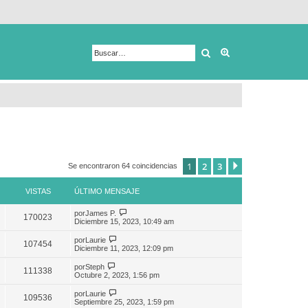
Buscar
Búsqueda avanza
1
2
3
Siguiente
Se encontraron 64 coincidencias
VISTAS
ÚLTIMO MENSAJE
por
James P.
170023
Diciembre 15, 2023, 10:49 am
por
Laurie
107454
Diciembre 11, 2023, 12:09 pm
por
Steph
111338
Octubre 2, 2023, 1:56 pm
por
Laurie
109536
Septiembre 25, 2023, 1:59 pm