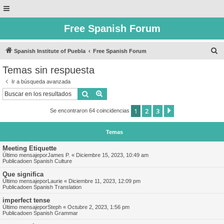
Free Spanish Forum
B
Spanish Institute of Puebla
Free Spanish Forum
u
Temas sin respuesta
s
Ir a búsqueda avanzada
c
Buscar
Búsqueda avanzada
a
1
2
3
Siguiente
Se encontraron 64 coincidencias
r
Temas
Meeting Etiquette
Último mensajepor
James P.
«
Diciembre 15, 2023, 10:49 am
Publicadoen
Spanish Culture
Que significa
Último mensajepor
Laurie
«
Diciembre 11, 2023, 12:09 pm
Publicadoen
Spanish Translation
imperfect tense
Último mensajepor
Steph
«
Octubre 2, 2023, 1:56 pm
Publicadoen
Spanish Grammar