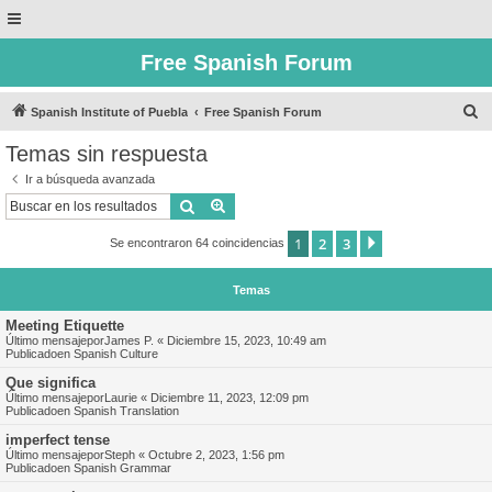
Free Spanish Forum
B
Spanish Institute of Puebla
Free Spanish Forum
u
Temas sin respuesta
s
Ir a búsqueda avanzada
c
Buscar
Búsqueda avanzada
a
1
2
3
Siguiente
Se encontraron 64 coincidencias
r
Temas
Meeting Etiquette
Último mensajepor
James P.
«
Diciembre 15, 2023, 10:49 am
Publicadoen
Spanish Culture
Que significa
Último mensajepor
Laurie
«
Diciembre 11, 2023, 12:09 pm
Publicadoen
Spanish Translation
imperfect tense
Último mensajepor
Steph
«
Octubre 2, 2023, 1:56 pm
Publicadoen
Spanish Grammar