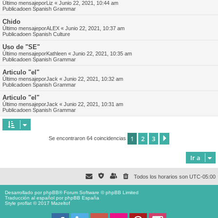
Último mensajepor
Liz
«
Junio 22, 2021, 10:44 am
Publicadoen
Spanish Grammar
Chido
Último mensajepor
ALEX
«
Junio 22, 2021, 10:37 am
Publicadoen
Spanish Culture
Uso de "SE"
Último mensajepor
Kathleen
«
Junio 22, 2021, 10:35 am
Publicadoen
Spanish Grammar
Articulo "el"
Último mensajepor
Jack
«
Junio 22, 2021, 10:32 am
Publicadoen
Spanish Grammar
Articulo "el"
Último mensajepor
Jack
«
Junio 22, 2021, 10:31 am
Publicadoen
Spanish Grammar
1
2
3
Siguiente
Se encontraron 64 coincidencias
Ir a
Todos los horarios son
UTC-05:00
Desarrollado por
phpBB
® Forum Software © phpBB Limited
Traducción al español por
phpBB España
Style proflat © 2017
Mazeltof