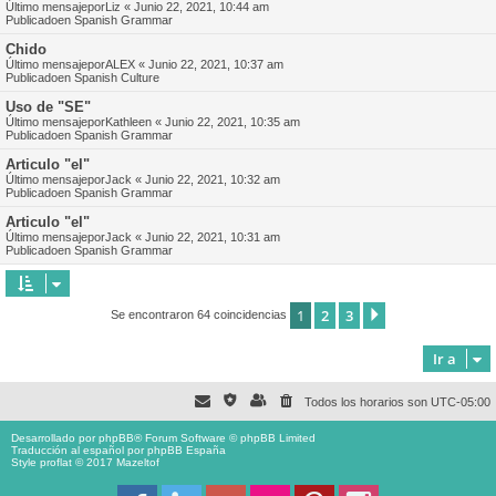
Último mensajepor
Liz
«
Junio 22, 2021, 10:44 am
Publicadoen
Spanish Grammar
Chido
Último mensajepor
ALEX
«
Junio 22, 2021, 10:37 am
Publicadoen
Spanish Culture
Uso de "SE"
Último mensajepor
Kathleen
«
Junio 22, 2021, 10:35 am
Publicadoen
Spanish Grammar
Articulo "el"
Último mensajepor
Jack
«
Junio 22, 2021, 10:32 am
Publicadoen
Spanish Grammar
Articulo "el"
Último mensajepor
Jack
«
Junio 22, 2021, 10:31 am
Publicadoen
Spanish Grammar
1
2
3
Siguiente
Se encontraron 64 coincidencias
Ir a
Todos los horarios son
UTC-05:00
Desarrollado por
phpBB
® Forum Software © phpBB Limited
Traducción al español por
phpBB España
Style proflat © 2017
Mazeltof