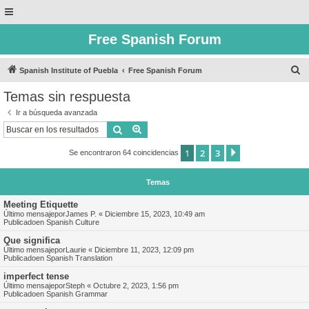
Free Spanish Forum
B
Spanish Institute of Puebla
Free Spanish Forum
u
Temas sin respuesta
s
Ir a búsqueda avanzada
c
Buscar
Búsqueda avanzada
a
1
2
3
Siguiente
Se encontraron 64 coincidencias
r
Temas
Meeting Etiquette
Último mensajepor
James P.
«
Diciembre 15, 2023, 10:49 am
Publicadoen
Spanish Culture
Que significa
Último mensajepor
Laurie
«
Diciembre 11, 2023, 12:09 pm
Publicadoen
Spanish Translation
imperfect tense
Último mensajepor
Steph
«
Octubre 2, 2023, 1:56 pm
Publicadoen
Spanish Grammar