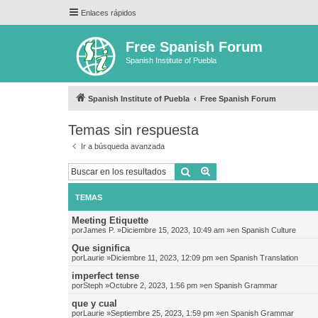
Enlaces rápidos
Free Spanish Forum
Spanish Institute of Puebla
Spanish Institute of Puebla
Free Spanish Forum
Temas sin respuesta
Ir a búsqueda avanzada
Buscar
Búsqueda avanzada
TEMAS
Meeting Etiquette
por
James P.
»Diciembre 15, 2023, 10:49 am »en
Spanish Culture
Que significa
por
Laurie
»Diciembre 11, 2023, 12:09 pm »en
Spanish Translation
imperfect tense
por
Steph
»Octubre 2, 2023, 1:56 pm »en
Spanish Grammar
que y cual
por
Laurie
»Septiembre 25, 2023, 1:59 pm »en
Spanish Grammar