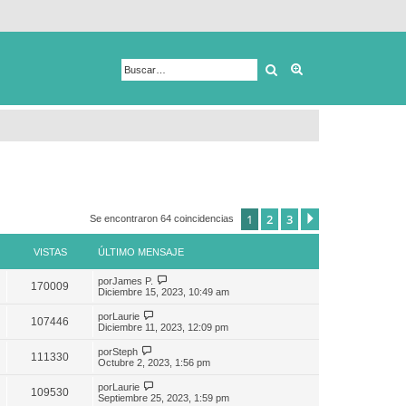
Buscar
Búsqueda avanza
1
2
3
Siguiente
Se encontraron 64 coincidencias
VISTAS
ÚLTIMO MENSAJE
por
James P.
170009
Diciembre 15, 2023, 10:49 am
por
Laurie
107446
Diciembre 11, 2023, 12:09 pm
por
Steph
111330
Octubre 2, 2023, 1:56 pm
por
Laurie
109530
Septiembre 25, 2023, 1:59 pm