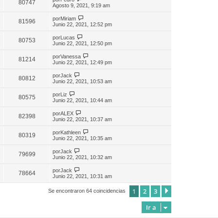
80747
Agosto 9, 2021, 9:19 am
por
Miriam
81596
Junio 22, 2021, 12:52 pm
por
Lucas
80753
Junio 22, 2021, 12:50 pm
por
Vanessa
81214
Junio 22, 2021, 12:49 pm
por
Jack
80812
Junio 22, 2021, 10:53 am
por
Liz
80575
Junio 22, 2021, 10:44 am
por
ALEX
82398
Junio 22, 2021, 10:37 am
por
Kathleen
80319
Junio 22, 2021, 10:35 am
por
Jack
79699
Junio 22, 2021, 10:32 am
por
Jack
78664
Junio 22, 2021, 10:31 am
1
2
3
Siguiente
Se encontraron 64 coincidencias
Ir a