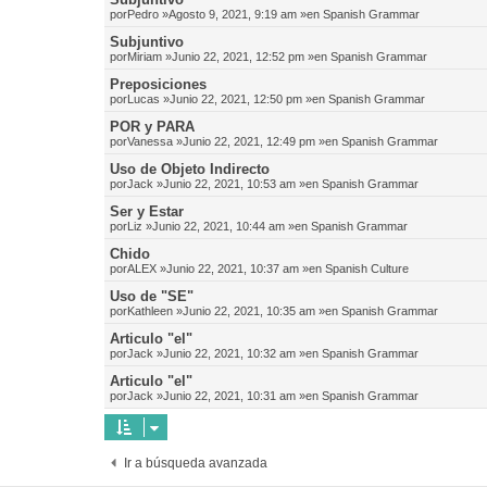
por
Pedro
»Agosto 9, 2021, 9:19 am »en
Spanish Grammar
Subjuntivo
por
Miriam
»Junio 22, 2021, 12:52 pm »en
Spanish Grammar
Preposiciones
por
Lucas
»Junio 22, 2021, 12:50 pm »en
Spanish Grammar
POR y PARA
por
Vanessa
»Junio 22, 2021, 12:49 pm »en
Spanish Grammar
Uso de Objeto Indirecto
por
Jack
»Junio 22, 2021, 10:53 am »en
Spanish Grammar
Ser y Estar
por
Liz
»Junio 22, 2021, 10:44 am »en
Spanish Grammar
Chido
por
ALEX
»Junio 22, 2021, 10:37 am »en
Spanish Culture
Uso de "SE"
por
Kathleen
»Junio 22, 2021, 10:35 am »en
Spanish Grammar
Articulo "el"
por
Jack
»Junio 22, 2021, 10:32 am »en
Spanish Grammar
Articulo "el"
por
Jack
»Junio 22, 2021, 10:31 am »en
Spanish Grammar
Ir a búsqueda avanzada