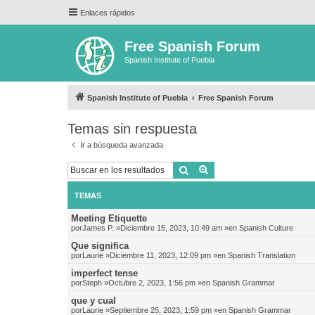
Enlaces rápidos
Free Spanish Forum
Spanish Institute of Puebla
Spanish Institute of Puebla
Free Spanish Forum
Temas sin respuesta
Ir a búsqueda avanzada
Buscar
Búsqueda avanzada
TEMAS
Meeting Etiquette
por
James P.
»Diciembre 15, 2023, 10:49 am »en
Spanish Culture
Que significa
por
Laurie
»Diciembre 11, 2023, 12:09 pm »en
Spanish Translation
imperfect tense
por
Steph
»Octubre 2, 2023, 1:56 pm »en
Spanish Grammar
que y cual
por
Laurie
»Septiembre 25, 2023, 1:59 pm »en
Spanish Grammar