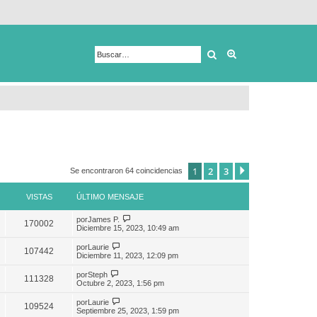
Buscar
Búsqueda avanza
1
2
3
Siguiente
Se encontraron 64 coincidencias
VISTAS
ÚLTIMO MENSAJE
por
James P.
170002
Diciembre 15, 2023, 10:49 am
por
Laurie
107442
Diciembre 11, 2023, 12:09 pm
por
Steph
111328
Octubre 2, 2023, 1:56 pm
por
Laurie
109524
Septiembre 25, 2023, 1:59 pm