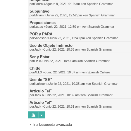
por
Pedro
»Agosto 9, 2021, 9:19 am »en
Spanish Grammar
Subjuntivo
por
Miriam
»Junio 22, 2021, 12:52 pm »en
Spanish Grammar
Preposiciones
por
Lucas
»Junio 22, 2021, 12:50 pm »en
Spanish Grammar
POR y PARA
por
Vanessa
»Junio 22, 2021, 12:49 pm »en
Spanish Grammar
Uso de Objeto Indirecto
por
Jack
»Junio 22, 2021, 10:53 am »en
Spanish Grammar
Ser y Estar
por
Liz
»Junio 22, 2021, 10:44 am »en
Spanish Grammar
Chido
por
ALEX
»Junio 22, 2021, 10:37 am »en
Spanish Culture
Uso de "SE"
por
Kathleen
»Junio 22, 2021, 10:35 am »en
Spanish Grammar
Articulo "el"
por
Jack
»Junio 22, 2021, 10:32 am »en
Spanish Grammar
Articulo "el"
por
Jack
»Junio 22, 2021, 10:31 am »en
Spanish Grammar
Ir a búsqueda avanzada