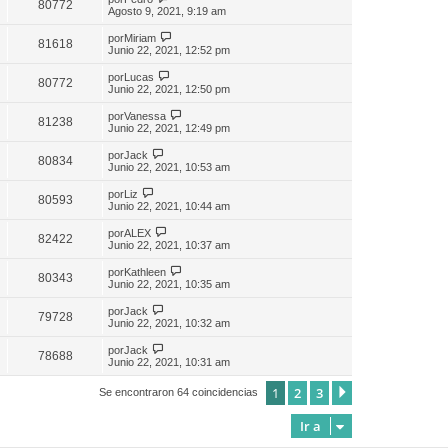
80772
Agosto 9, 2021, 9:19 am
por
Miriam
81618
Junio 22, 2021, 12:52 pm
por
Lucas
80772
Junio 22, 2021, 12:50 pm
por
Vanessa
81238
Junio 22, 2021, 12:49 pm
por
Jack
80834
Junio 22, 2021, 10:53 am
por
Liz
80593
Junio 22, 2021, 10:44 am
por
ALEX
82422
Junio 22, 2021, 10:37 am
por
Kathleen
80343
Junio 22, 2021, 10:35 am
por
Jack
79728
Junio 22, 2021, 10:32 am
por
Jack
78688
Junio 22, 2021, 10:31 am
1
2
3
Siguiente
Se encontraron 64 coincidencias
Ir a