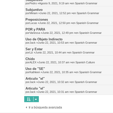
por
Pedro
»Agosto 9, 2021, 9:19 am »en
Spanish Grammar
Subjuntivo
por
Miriam
»Junio 22, 2021, 12:52 pm »en
Spanish Grammar
Preposiciones
por
Lucas
»Junio 22, 2021, 12:50 pm »en
Spanish Grammar
POR y PARA
por
Vanessa
»Junio 22, 2021, 12:49 pm »en
Spanish Grammar
Uso de Objeto Indirecto
por
Jack
»Junio 22, 2021, 10:53 am »en
Spanish Grammar
Ser y Estar
por
Liz
»Junio 22, 2021, 10:44 am »en
Spanish Grammar
Chido
por
ALEX
»Junio 22, 2021, 10:37 am »en
Spanish Culture
Uso de "SE"
por
Kathleen
»Junio 22, 2021, 10:35 am »en
Spanish Grammar
Articulo "el"
por
Jack
»Junio 22, 2021, 10:32 am »en
Spanish Grammar
Articulo "el"
por
Jack
»Junio 22, 2021, 10:31 am »en
Spanish Grammar
Ir a búsqueda avanzada