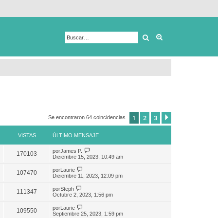
Buscar
Búsqueda avanza
1
2
3
Siguiente
Se encontraron 64 coincidencias
VISTAS
ÚLTIMO MENSAJE
por
James P.
170103
Diciembre 15, 2023, 10:49 am
por
Laurie
107470
Diciembre 11, 2023, 12:09 pm
por
Steph
111347
Octubre 2, 2023, 1:56 pm
por
Laurie
109550
Septiembre 25, 2023, 1:59 pm