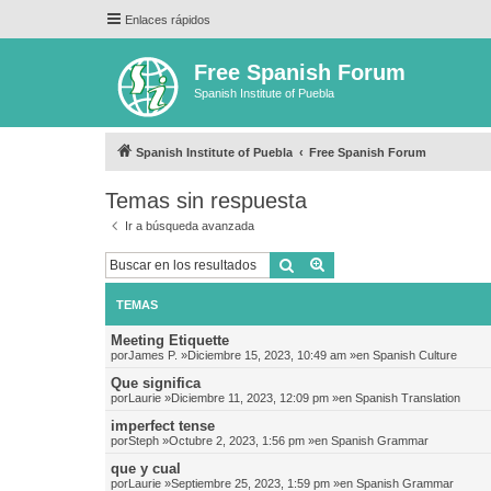
Enlaces rápidos
Free Spanish Forum
Spanish Institute of Puebla
Spanish Institute of Puebla
Free Spanish Forum
Temas sin respuesta
Ir a búsqueda avanzada
Buscar
Búsqueda avanzada
TEMAS
Meeting Etiquette
por
James P.
»Diciembre 15, 2023, 10:49 am »en
Spanish Culture
Que significa
por
Laurie
»Diciembre 11, 2023, 12:09 pm »en
Spanish Translation
imperfect tense
por
Steph
»Octubre 2, 2023, 1:56 pm »en
Spanish Grammar
que y cual
por
Laurie
»Septiembre 25, 2023, 1:59 pm »en
Spanish Grammar