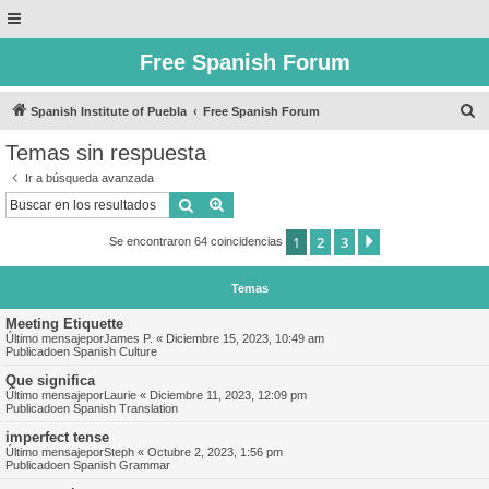
Free Spanish Forum
B
Spanish Institute of Puebla
Free Spanish Forum
u
Temas sin respuesta
s
Ir a búsqueda avanzada
c
Buscar
Búsqueda avanzada
a
1
2
3
Siguiente
Se encontraron 64 coincidencias
r
Temas
Meeting Etiquette
Último mensajepor
James P.
«
Diciembre 15, 2023, 10:49 am
Publicadoen
Spanish Culture
Que significa
Último mensajepor
Laurie
«
Diciembre 11, 2023, 12:09 pm
Publicadoen
Spanish Translation
imperfect tense
Último mensajepor
Steph
«
Octubre 2, 2023, 1:56 pm
Publicadoen
Spanish Grammar