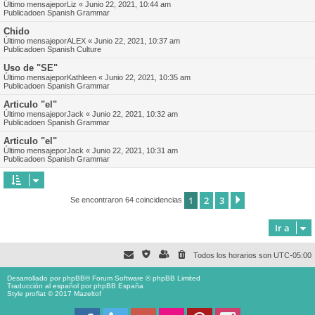
Último mensajepor
Liz
«
Junio 22, 2021, 10:44 am
Publicadoen
Spanish Grammar
Chido
Último mensajepor
ALEX
«
Junio 22, 2021, 10:37 am
Publicadoen
Spanish Culture
Uso de "SE"
Último mensajepor
Kathleen
«
Junio 22, 2021, 10:35 am
Publicadoen
Spanish Grammar
Articulo "el"
Último mensajepor
Jack
«
Junio 22, 2021, 10:32 am
Publicadoen
Spanish Grammar
Articulo "el"
Último mensajepor
Jack
«
Junio 22, 2021, 10:31 am
Publicadoen
Spanish Grammar
1
2
3
Siguiente
Se encontraron 64 coincidencias
Ir a
Todos los horarios son
UTC-05:00
Desarrollado por
phpBB
® Forum Software © phpBB Limited
Traducción al español por
phpBB España
Style proflat © 2017
Mazeltof