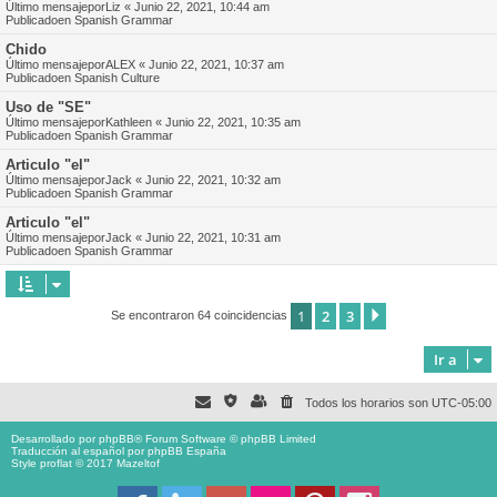
Último mensajepor
Liz
«
Junio 22, 2021, 10:44 am
Publicadoen
Spanish Grammar
Chido
Último mensajepor
ALEX
«
Junio 22, 2021, 10:37 am
Publicadoen
Spanish Culture
Uso de "SE"
Último mensajepor
Kathleen
«
Junio 22, 2021, 10:35 am
Publicadoen
Spanish Grammar
Articulo "el"
Último mensajepor
Jack
«
Junio 22, 2021, 10:32 am
Publicadoen
Spanish Grammar
Articulo "el"
Último mensajepor
Jack
«
Junio 22, 2021, 10:31 am
Publicadoen
Spanish Grammar
1
2
3
Siguiente
Se encontraron 64 coincidencias
Ir a
Todos los horarios son
UTC-05:00
Desarrollado por
phpBB
® Forum Software © phpBB Limited
Traducción al español por
phpBB España
Style proflat © 2017
Mazeltof