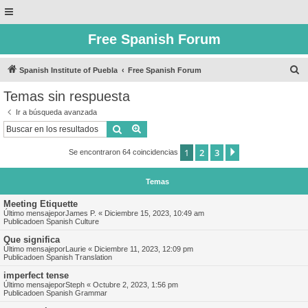
Free Spanish Forum
B
Spanish Institute of Puebla
Free Spanish Forum
u
Temas sin respuesta
s
Ir a búsqueda avanzada
c
Buscar
Búsqueda avanzada
a
1
2
3
Siguiente
Se encontraron 64 coincidencias
r
Temas
Meeting Etiquette
Último mensajepor
James P.
«
Diciembre 15, 2023, 10:49 am
Publicadoen
Spanish Culture
Que significa
Último mensajepor
Laurie
«
Diciembre 11, 2023, 12:09 pm
Publicadoen
Spanish Translation
imperfect tense
Último mensajepor
Steph
«
Octubre 2, 2023, 1:56 pm
Publicadoen
Spanish Grammar