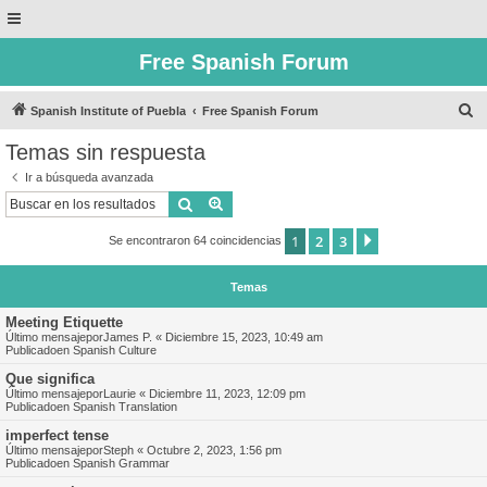
Free Spanish Forum
B
Spanish Institute of Puebla
Free Spanish Forum
u
Temas sin respuesta
s
Ir a búsqueda avanzada
c
Buscar
Búsqueda avanzada
a
1
2
3
Siguiente
Se encontraron 64 coincidencias
r
Temas
Meeting Etiquette
Último mensajepor
James P.
«
Diciembre 15, 2023, 10:49 am
Publicadoen
Spanish Culture
Que significa
Último mensajepor
Laurie
«
Diciembre 11, 2023, 12:09 pm
Publicadoen
Spanish Translation
imperfect tense
Último mensajepor
Steph
«
Octubre 2, 2023, 1:56 pm
Publicadoen
Spanish Grammar