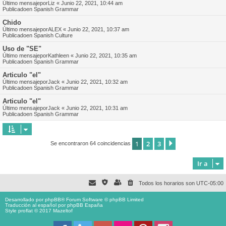
Último mensajepor
Liz
«
Junio 22, 2021, 10:44 am
Publicadoen
Spanish Grammar
Chido
Último mensajepor
ALEX
«
Junio 22, 2021, 10:37 am
Publicadoen
Spanish Culture
Uso de "SE"
Último mensajepor
Kathleen
«
Junio 22, 2021, 10:35 am
Publicadoen
Spanish Grammar
Articulo "el"
Último mensajepor
Jack
«
Junio 22, 2021, 10:32 am
Publicadoen
Spanish Grammar
Articulo "el"
Último mensajepor
Jack
«
Junio 22, 2021, 10:31 am
Publicadoen
Spanish Grammar
1
2
3
Siguiente
Se encontraron 64 coincidencias
Ir a
Todos los horarios son
UTC-05:00
Desarrollado por
phpBB
® Forum Software © phpBB Limited
Traducción al español por
phpBB España
Style proflat © 2017
Mazeltof