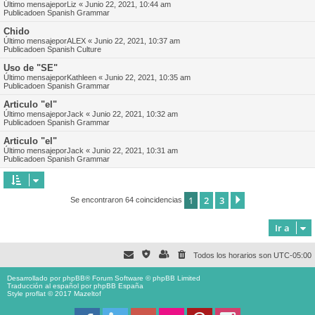
Último mensajepor
Liz
«
Junio 22, 2021, 10:44 am
Publicadoen
Spanish Grammar
Chido
Último mensajepor
ALEX
«
Junio 22, 2021, 10:37 am
Publicadoen
Spanish Culture
Uso de "SE"
Último mensajepor
Kathleen
«
Junio 22, 2021, 10:35 am
Publicadoen
Spanish Grammar
Articulo "el"
Último mensajepor
Jack
«
Junio 22, 2021, 10:32 am
Publicadoen
Spanish Grammar
Articulo "el"
Último mensajepor
Jack
«
Junio 22, 2021, 10:31 am
Publicadoen
Spanish Grammar
1
2
3
Siguiente
Se encontraron 64 coincidencias
Ir a
Todos los horarios son
UTC-05:00
Desarrollado por
phpBB
® Forum Software © phpBB Limited
Traducción al español por
phpBB España
Style proflat © 2017
Mazeltof