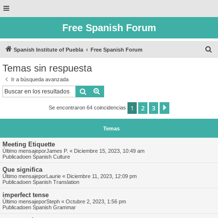
Free Spanish Forum
B
Spanish Institute of Puebla
Free Spanish Forum
u
Temas sin respuesta
s
Ir a búsqueda avanzada
c
Buscar
Búsqueda avanzada
a
1
2
3
Siguiente
Se encontraron 64 coincidencias
r
Temas
Meeting Etiquette
Último mensajepor
James P.
«
Diciembre 15, 2023, 10:49 am
Publicadoen
Spanish Culture
Que significa
Último mensajepor
Laurie
«
Diciembre 11, 2023, 12:09 pm
Publicadoen
Spanish Translation
imperfect tense
Último mensajepor
Steph
«
Octubre 2, 2023, 1:56 pm
Publicadoen
Spanish Grammar