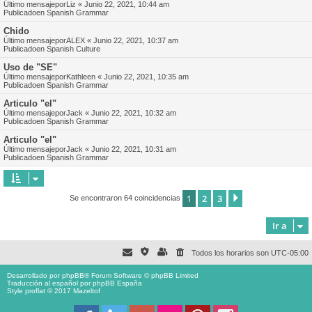
Último mensajepor
Liz
«
Junio 22, 2021, 10:44 am
Publicadoen
Spanish Grammar
Chido
Último mensajepor
ALEX
«
Junio 22, 2021, 10:37 am
Publicadoen
Spanish Culture
Uso de "SE"
Último mensajepor
Kathleen
«
Junio 22, 2021, 10:35 am
Publicadoen
Spanish Grammar
Articulo "el"
Último mensajepor
Jack
«
Junio 22, 2021, 10:32 am
Publicadoen
Spanish Grammar
Articulo "el"
Último mensajepor
Jack
«
Junio 22, 2021, 10:31 am
Publicadoen
Spanish Grammar
1
2
3
Siguiente
Se encontraron 64 coincidencias
Ir a
Todos los horarios son
UTC-05:00
Desarrollado por
phpBB
® Forum Software © phpBB Limited
Traducción al español por
phpBB España
Style proflat © 2017
Mazeltof