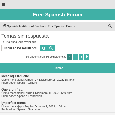
Free Spanish Forum
B
Spanish Institute of Puebla
Free Spanish Forum
u
Temas sin respuesta
s
Ir a búsqueda avanzada
c
Buscar
Búsqueda avanzada
a
1
2
3
Siguiente
Se encontraron 64 coincidencias
r
Temas
Meeting Etiquette
Último mensajepor
James P.
«
Diciembre 15, 2023, 10:49 am
Publicadoen
Spanish Culture
Que significa
Último mensajepor
Laurie
«
Diciembre 11, 2023, 12:09 pm
Publicadoen
Spanish Translation
imperfect tense
Último mensajepor
Steph
«
Octubre 2, 2023, 1:56 pm
Publicadoen
Spanish Grammar