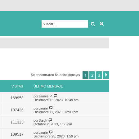
Buscar
Búsqueda avanza
1
2
3
Siguiente
Se encontraron 64 coincidencias
VISTAS
ÚLTIMO MENSAJE
por
James P.
169958
Diciembre 15, 2023, 10:49 am
por
Laurie
107436
Diciembre 11, 2023, 12:09 pm
por
Steph
111323
Octubre 2, 2023, 1:56 pm
por
Laurie
109517
Septiembre 25, 2023, 1:59 pm