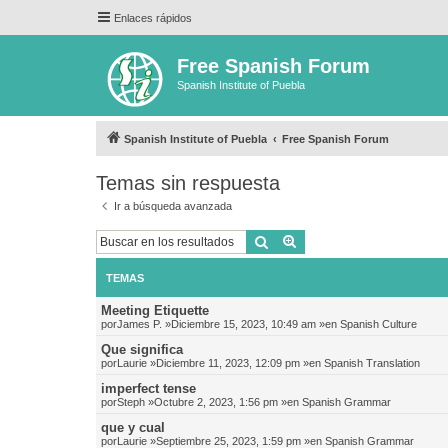
Enlaces rápidos
Free Spanish Forum
Spanish Institute of Puebla
Spanish Institute of Puebla
Free Spanish Forum
Temas sin respuesta
Ir a búsqueda avanzada
Buscar
Búsqueda avanzada
TEMAS
Meeting Etiquette
por
James P.
»Diciembre 15, 2023, 10:49 am »en
Spanish Culture
Que significa
por
Laurie
»Diciembre 11, 2023, 12:09 pm »en
Spanish Translation
imperfect tense
por
Steph
»Octubre 2, 2023, 1:56 pm »en
Spanish Grammar
que y cual
por
Laurie
»Septiembre 25, 2023, 1:59 pm »en
Spanish Grammar