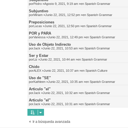
por
Pedro
»Agosto 9, 2021, 9:19 am »en
Spanish Grammar
Subjuntivo
por
Miriam
»Junio 22, 2021, 12:52 pm »en
Spanish Grammar
Preposiciones
por
Lucas
»Junio 22, 2021, 12:50 pm »en
Spanish Grammar
POR y PARA
por
Vanessa
»Junio 22, 2021, 12:49 pm »en
Spanish Grammar
Uso de Objeto Indirecto
por
Jack
»Junio 22, 2021, 10:53 am »en
Spanish Grammar
Ser y Estar
por
Liz
»Junio 22, 2021, 10:44 am »en
Spanish Grammar
Chido
por
ALEX
»Junio 22, 2021, 10:37 am »en
Spanish Culture
Uso de "SE"
por
Kathleen
»Junio 22, 2021, 10:35 am »en
Spanish Grammar
Articulo "el"
por
Jack
»Junio 22, 2021, 10:32 am »en
Spanish Grammar
Articulo "el"
por
Jack
»Junio 22, 2021, 10:31 am »en
Spanish Grammar
Ir a búsqueda avanzada