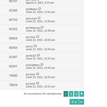
80737
Agosto 9, 2021, 9:19 am
por
Miriam
81585
Junio 22, 2021, 12:52 pm
por
Lucas
80743
Junio 22, 2021, 12:50 pm
por
Vanessa
81203
Junio 22, 2021, 12:49 pm
por
Jack
80804
Junio 22, 2021, 10:53 am
por
Liz
80564
Junio 22, 2021, 10:44 am
por
ALEX
82387
Junio 22, 2021, 10:37 am
por
Kathleen
80307
Junio 22, 2021, 10:35 am
por
Jack
79690
Junio 22, 2021, 10:32 am
por
Jack
78654
Junio 22, 2021, 10:31 am
1
2
3
Siguiente
Se encontraron 64 coincidencias
Ir a