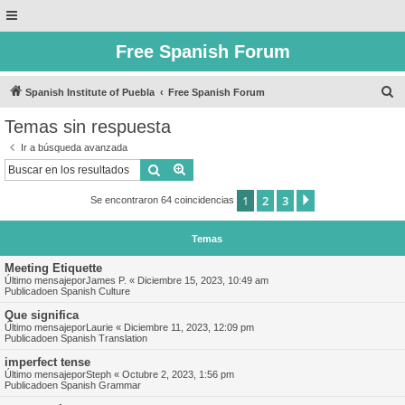
Free Spanish Forum
B
Spanish Institute of Puebla
Free Spanish Forum
u
Temas sin respuesta
s
Ir a búsqueda avanzada
c
Buscar
Búsqueda avanzada
a
1
2
3
Siguiente
Se encontraron 64 coincidencias
r
Temas
Meeting Etiquette
Último mensajepor
James P.
«
Diciembre 15, 2023, 10:49 am
Publicadoen
Spanish Culture
Que significa
Último mensajepor
Laurie
«
Diciembre 11, 2023, 12:09 pm
Publicadoen
Spanish Translation
imperfect tense
Último mensajepor
Steph
«
Octubre 2, 2023, 1:56 pm
Publicadoen
Spanish Grammar