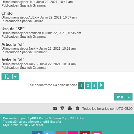
Último mensajepor
Liz
«
Junio 22, 2021, 10:44 am
Publicadoen
Spanish Grammar
Chido
Último mensajepor
ALEX
«
Junio 22, 2021, 10:37 am
Publicadoen
Spanish Culture
Uso de "SE"
Último mensajepor
Kathleen
«
Junio 22, 2021, 10:35 am
Publicadoen
Spanish Grammar
Articulo "el"
Último mensajepor
Jack
«
Junio 22, 2021, 10:32 am
Publicadoen
Spanish Grammar
Articulo "el"
Último mensajepor
Jack
«
Junio 22, 2021, 10:31 am
Publicadoen
Spanish Grammar
1
2
3
Siguiente
Se encontraron 64 coincidencias
Ir a
Todos los horarios son
UTC-05:00
Desarrollado por
phpBB
® Forum Software © phpBB Limited
Traducción al español por
phpBB España
Style proflat © 2017
Mazeltof