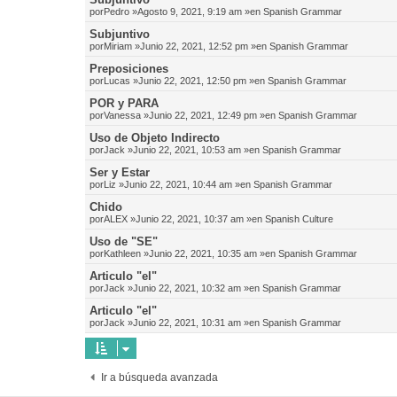
por
Pedro
»Agosto 9, 2021, 9:19 am »en
Spanish Grammar
Subjuntivo
por
Miriam
»Junio 22, 2021, 12:52 pm »en
Spanish Grammar
Preposiciones
por
Lucas
»Junio 22, 2021, 12:50 pm »en
Spanish Grammar
POR y PARA
por
Vanessa
»Junio 22, 2021, 12:49 pm »en
Spanish Grammar
Uso de Objeto Indirecto
por
Jack
»Junio 22, 2021, 10:53 am »en
Spanish Grammar
Ser y Estar
por
Liz
»Junio 22, 2021, 10:44 am »en
Spanish Grammar
Chido
por
ALEX
»Junio 22, 2021, 10:37 am »en
Spanish Culture
Uso de "SE"
por
Kathleen
»Junio 22, 2021, 10:35 am »en
Spanish Grammar
Articulo "el"
por
Jack
»Junio 22, 2021, 10:32 am »en
Spanish Grammar
Articulo "el"
por
Jack
»Junio 22, 2021, 10:31 am »en
Spanish Grammar
Ir a búsqueda avanzada