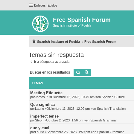
Enlaces rápidos
Free Spanish Forum
Spanish Institute of Puebla
Spanish Institute of Puebla
Free Spanish Forum
Temas sin respuesta
Ir a búsqueda avanzada
Buscar
Búsqueda avanzada
TEMAS
Meeting Etiquette
por
James P.
»Diciembre 15, 2023, 10:49 am »en
Spanish Culture
Que significa
por
Laurie
»Diciembre 11, 2023, 12:09 pm »en
Spanish Translation
imperfect tense
por
Steph
»Octubre 2, 2023, 1:56 pm »en
Spanish Grammar
que y cual
por
Laurie
»Septiembre 25, 2023, 1:59 pm »en
Spanish Grammar