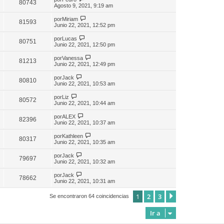
80743
Agosto 9, 2021, 9:19 am
por
Miriam
81593
Junio 22, 2021, 12:52 pm
por
Lucas
80751
Junio 22, 2021, 12:50 pm
por
Vanessa
81213
Junio 22, 2021, 12:49 pm
por
Jack
80810
Junio 22, 2021, 10:53 am
por
Liz
80572
Junio 22, 2021, 10:44 am
por
ALEX
82396
Junio 22, 2021, 10:37 am
por
Kathleen
80317
Junio 22, 2021, 10:35 am
por
Jack
79697
Junio 22, 2021, 10:32 am
por
Jack
78662
Junio 22, 2021, 10:31 am
1
2
3
Siguiente
Se encontraron 64 coincidencias
Ir a