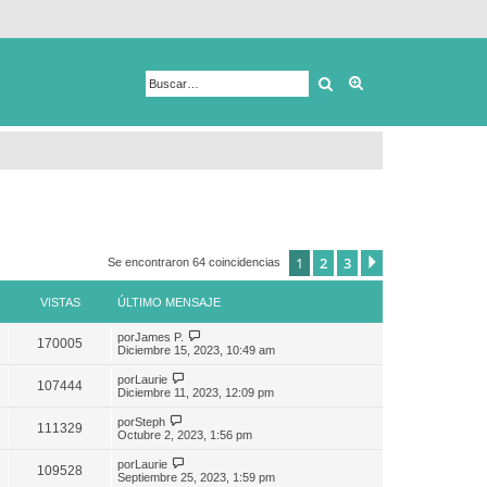
Buscar
Búsqueda avanza
1
2
3
Siguiente
Se encontraron 64 coincidencias
VISTAS
ÚLTIMO MENSAJE
por
James P.
170005
Diciembre 15, 2023, 10:49 am
por
Laurie
107444
Diciembre 11, 2023, 12:09 pm
por
Steph
111329
Octubre 2, 2023, 1:56 pm
por
Laurie
109528
Septiembre 25, 2023, 1:59 pm