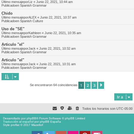
Último mensajepor
Liz
«
Junio 22, 2021, 10:44 am
Publicadoen
Spanish Grammar
Chido
Último mensajepor
ALEX
«
Junio 22, 2021, 10:37 am
Publicadoen
Spanish Culture
Uso de "SE"
Último mensajepor
Kathleen
«
Junio 22, 2021, 10:35 am
Publicadoen
Spanish Grammar
Articulo "el"
Último mensajepor
Jack
«
Junio 22, 2021, 10:32 am
Publicadoen
Spanish Grammar
Articulo "el"
Último mensajepor
Jack
«
Junio 22, 2021, 10:31 am
Publicadoen
Spanish Grammar
1
2
3
Siguiente
Se encontraron 64 coincidencias
Ir a
Todos los horarios son
UTC-05:00
Desarrollado por
phpBB
® Forum Software © phpBB Limited
Traducción al español por
phpBB España
Style proflat © 2017
Mazeltof