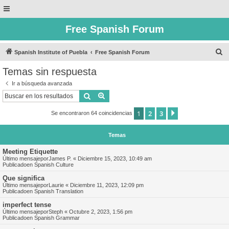
Free Spanish Forum
B
Spanish Institute of Puebla
Free Spanish Forum
u
Temas sin respuesta
s
Ir a búsqueda avanzada
c
Buscar
Búsqueda avanzada
a
1
2
3
Siguiente
Se encontraron 64 coincidencias
r
Temas
Meeting Etiquette
Último mensajepor
James P.
«
Diciembre 15, 2023, 10:49 am
Publicadoen
Spanish Culture
Que significa
Último mensajepor
Laurie
«
Diciembre 11, 2023, 12:09 pm
Publicadoen
Spanish Translation
imperfect tense
Último mensajepor
Steph
«
Octubre 2, 2023, 1:56 pm
Publicadoen
Spanish Grammar