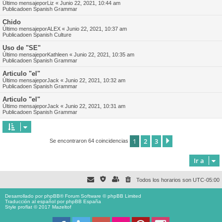
Último mensajepor
Liz
«
Junio 22, 2021, 10:44 am
Publicadoen
Spanish Grammar
Chido
Último mensajepor
ALEX
«
Junio 22, 2021, 10:37 am
Publicadoen
Spanish Culture
Uso de "SE"
Último mensajepor
Kathleen
«
Junio 22, 2021, 10:35 am
Publicadoen
Spanish Grammar
Articulo "el"
Último mensajepor
Jack
«
Junio 22, 2021, 10:32 am
Publicadoen
Spanish Grammar
Articulo "el"
Último mensajepor
Jack
«
Junio 22, 2021, 10:31 am
Publicadoen
Spanish Grammar
1
2
3
Siguiente
Se encontraron 64 coincidencias
Ir a
Todos los horarios son
UTC-05:00
Desarrollado por
phpBB
® Forum Software © phpBB Limited
Traducción al español por
phpBB España
Style proflat © 2017
Mazeltof