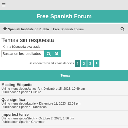
Free Spanish Forum
B
Spanish Institute of Puebla
Free Spanish Forum
u
Temas sin respuesta
s
Ir a búsqueda avanzada
c
Buscar
Búsqueda avanzada
a
1
2
3
Siguiente
Se encontraron 64 coincidencias
r
Temas
Meeting Etiquette
Último mensajepor
James P.
«
Diciembre 15, 2023, 10:49 am
Publicadoen
Spanish Culture
Que significa
Último mensajepor
Laurie
«
Diciembre 11, 2023, 12:09 pm
Publicadoen
Spanish Translation
imperfect tense
Último mensajepor
Steph
«
Octubre 2, 2023, 1:56 pm
Publicadoen
Spanish Grammar