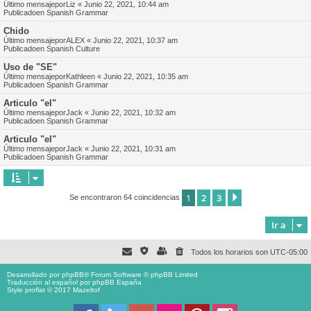
Último mensajepor
Liz
«
Junio 22, 2021, 10:44 am
Publicadoen
Spanish Grammar
Chido
Último mensajepor
ALEX
«
Junio 22, 2021, 10:37 am
Publicadoen
Spanish Culture
Uso de "SE"
Último mensajepor
Kathleen
«
Junio 22, 2021, 10:35 am
Publicadoen
Spanish Grammar
Articulo "el"
Último mensajepor
Jack
«
Junio 22, 2021, 10:32 am
Publicadoen
Spanish Grammar
Articulo "el"
Último mensajepor
Jack
«
Junio 22, 2021, 10:31 am
Publicadoen
Spanish Grammar
1
2
3
Siguiente
Se encontraron 64 coincidencias
Ir a
Todos los horarios son
UTC-05:00
Desarrollado por
phpBB
® Forum Software © phpBB Limited
Traducción al español por
phpBB España
Style proflat © 2017
Mazeltof