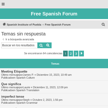
Free Spanish Forum
B
Spanish Institute of Puebla
Free Spanish Forum
u
Temas sin respuesta
s
Ir a búsqueda avanzada
c
Buscar
Búsqueda avanzada
a
1
2
3
Siguiente
Se encontraron 64 coincidencias
r
Temas
Meeting Etiquette
Último mensajepor
James P.
«
Diciembre 15, 2023, 10:49 am
Publicadoen
Spanish Culture
Que significa
Último mensajepor
Laurie
«
Diciembre 11, 2023, 12:09 pm
Publicadoen
Spanish Translation
imperfect tense
Último mensajepor
Steph
«
Octubre 2, 2023, 1:56 pm
Publicadoen
Spanish Grammar