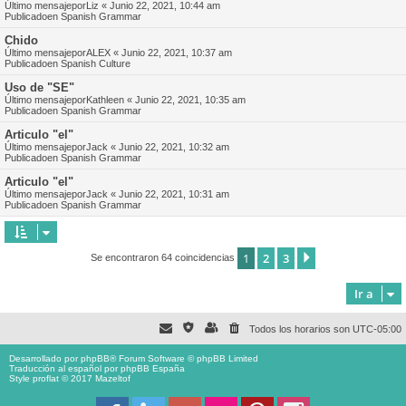
Último mensajepor
Liz
«
Junio 22, 2021, 10:44 am
Publicadoen
Spanish Grammar
Chido
Último mensajepor
ALEX
«
Junio 22, 2021, 10:37 am
Publicadoen
Spanish Culture
Uso de "SE"
Último mensajepor
Kathleen
«
Junio 22, 2021, 10:35 am
Publicadoen
Spanish Grammar
Articulo "el"
Último mensajepor
Jack
«
Junio 22, 2021, 10:32 am
Publicadoen
Spanish Grammar
Articulo "el"
Último mensajepor
Jack
«
Junio 22, 2021, 10:31 am
Publicadoen
Spanish Grammar
1
2
3
Siguiente
Se encontraron 64 coincidencias
Ir a
Todos los horarios son
UTC-05:00
Desarrollado por
phpBB
® Forum Software © phpBB Limited
Traducción al español por
phpBB España
Style proflat © 2017
Mazeltof