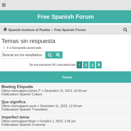
Free Spanish Forum
B
Spanish Institute of Puebla
Free Spanish Forum
u
Temas sin respuesta
s
Ir a búsqueda avanzada
c
Buscar
Búsqueda avanzada
a
1
2
3
Siguiente
Se encontraron 64 coincidencias
r
Temas
Meeting Etiquette
Último mensajepor
James P.
«
Diciembre 15, 2023, 10:49 am
Publicadoen
Spanish Culture
Que significa
Último mensajepor
Laurie
«
Diciembre 11, 2023, 12:09 pm
Publicadoen
Spanish Translation
imperfect tense
Último mensajepor
Steph
«
Octubre 2, 2023, 1:56 pm
Publicadoen
Spanish Grammar