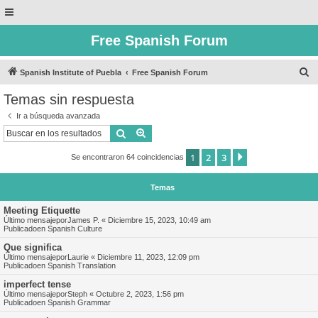
Free Spanish Forum
B
Spanish Institute of Puebla
Free Spanish Forum
u
Temas sin respuesta
s
Ir a búsqueda avanzada
c
Buscar
Búsqueda avanzada
a
1
2
3
Siguiente
Se encontraron 64 coincidencias
r
Temas
Meeting Etiquette
Último mensajepor
James P.
«
Diciembre 15, 2023, 10:49 am
Publicadoen
Spanish Culture
Que significa
Último mensajepor
Laurie
«
Diciembre 11, 2023, 12:09 pm
Publicadoen
Spanish Translation
imperfect tense
Último mensajepor
Steph
«
Octubre 2, 2023, 1:56 pm
Publicadoen
Spanish Grammar