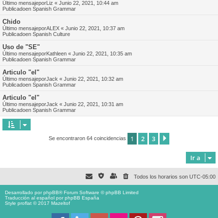
Último mensajepor
Liz
«
Junio 22, 2021, 10:44 am
Publicadoen
Spanish Grammar
Chido
Último mensajepor
ALEX
«
Junio 22, 2021, 10:37 am
Publicadoen
Spanish Culture
Uso de "SE"
Último mensajepor
Kathleen
«
Junio 22, 2021, 10:35 am
Publicadoen
Spanish Grammar
Articulo "el"
Último mensajepor
Jack
«
Junio 22, 2021, 10:32 am
Publicadoen
Spanish Grammar
Articulo "el"
Último mensajepor
Jack
«
Junio 22, 2021, 10:31 am
Publicadoen
Spanish Grammar
1
2
3
Siguiente
Se encontraron 64 coincidencias
Ir a
Todos los horarios son
UTC-05:00
Desarrollado por
phpBB
® Forum Software © phpBB Limited
Traducción al español por
phpBB España
Style proflat © 2017
Mazeltof