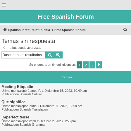
Free Spanish Forum
B
Spanish Institute of Puebla
Free Spanish Forum
u
Temas sin respuesta
s
Ir a búsqueda avanzada
c
Buscar
Búsqueda avanzada
a
1
2
3
Siguiente
Se encontraron 64 coincidencias
r
Temas
Meeting Etiquette
Último mensajepor
James P.
«
Diciembre 15, 2023, 10:49 am
Publicadoen
Spanish Culture
Que significa
Último mensajepor
Laurie
«
Diciembre 11, 2023, 12:09 pm
Publicadoen
Spanish Translation
imperfect tense
Último mensajepor
Steph
«
Octubre 2, 2023, 1:56 pm
Publicadoen
Spanish Grammar