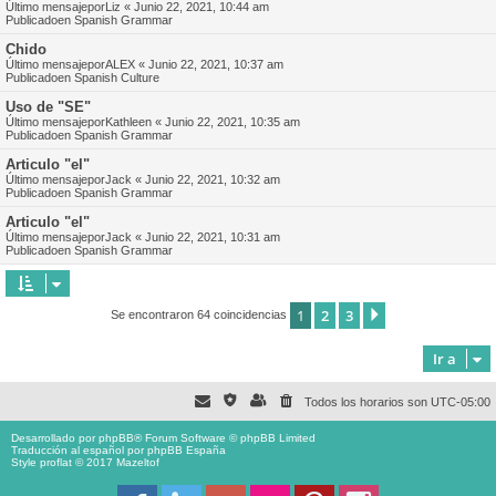
Último mensajepor
Liz
«
Junio 22, 2021, 10:44 am
Publicadoen
Spanish Grammar
Chido
Último mensajepor
ALEX
«
Junio 22, 2021, 10:37 am
Publicadoen
Spanish Culture
Uso de "SE"
Último mensajepor
Kathleen
«
Junio 22, 2021, 10:35 am
Publicadoen
Spanish Grammar
Articulo "el"
Último mensajepor
Jack
«
Junio 22, 2021, 10:32 am
Publicadoen
Spanish Grammar
Articulo "el"
Último mensajepor
Jack
«
Junio 22, 2021, 10:31 am
Publicadoen
Spanish Grammar
1
2
3
Siguiente
Se encontraron 64 coincidencias
Ir a
Todos los horarios son
UTC-05:00
Desarrollado por
phpBB
® Forum Software © phpBB Limited
Traducción al español por
phpBB España
Style proflat © 2017
Mazeltof