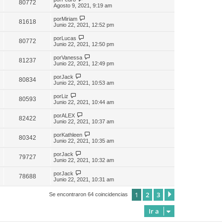
80772
Agosto 9, 2021, 9:19 am
por
Miriam
81618
Junio 22, 2021, 12:52 pm
por
Lucas
80772
Junio 22, 2021, 12:50 pm
por
Vanessa
81237
Junio 22, 2021, 12:49 pm
por
Jack
80834
Junio 22, 2021, 10:53 am
por
Liz
80593
Junio 22, 2021, 10:44 am
por
ALEX
82422
Junio 22, 2021, 10:37 am
por
Kathleen
80342
Junio 22, 2021, 10:35 am
por
Jack
79727
Junio 22, 2021, 10:32 am
por
Jack
78688
Junio 22, 2021, 10:31 am
1
2
3
Siguiente
Se encontraron 64 coincidencias
Ir a