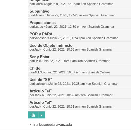
por
Pedro
»Agosto 9, 2021, 9:19 am »en
Spanish Grammar
Subjuntivo
por
Miriam
»Junio 22, 2021, 12:52 pm »en
Spanish Grammar
Preposiciones
por
Lucas
»Junio 22, 2021, 12:50 pm »en
Spanish Grammar
POR y PARA
por
Vanessa
»Junio 22, 2021, 12:49 pm »en
Spanish Grammar
Uso de Objeto Indirecto
por
Jack
»Junio 22, 2021, 10:53 am »en
Spanish Grammar
Ser y Estar
por
Liz
»Junio 22, 2021, 10:44 am »en
Spanish Grammar
Chido
por
ALEX
»Junio 22, 2021, 10:37 am »en
Spanish Culture
Uso de "SE"
por
Kathleen
»Junio 22, 2021, 10:35 am »en
Spanish Grammar
Articulo "el"
por
Jack
»Junio 22, 2021, 10:32 am »en
Spanish Grammar
Articulo "el"
por
Jack
»Junio 22, 2021, 10:31 am »en
Spanish Grammar
Ir a búsqueda avanzada