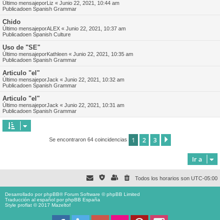
Último mensajepor
Liz
«
Junio 22, 2021, 10:44 am
Publicadoen
Spanish Grammar
Chido
Último mensajepor
ALEX
«
Junio 22, 2021, 10:37 am
Publicadoen
Spanish Culture
Uso de "SE"
Último mensajepor
Kathleen
«
Junio 22, 2021, 10:35 am
Publicadoen
Spanish Grammar
Articulo "el"
Último mensajepor
Jack
«
Junio 22, 2021, 10:32 am
Publicadoen
Spanish Grammar
Articulo "el"
Último mensajepor
Jack
«
Junio 22, 2021, 10:31 am
Publicadoen
Spanish Grammar
1
2
3
Siguiente
Se encontraron 64 coincidencias
Ir a
Todos los horarios son
UTC-05:00
Desarrollado por
phpBB
® Forum Software © phpBB Limited
Traducción al español por
phpBB España
Style proflat © 2017
Mazeltof