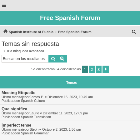
Free Spanish Forum
B
Spanish Institute of Puebla
Free Spanish Forum
u
Temas sin respuesta
s
Ir a búsqueda avanzada
c
Buscar
Búsqueda avanzada
a
1
2
3
Siguiente
Se encontraron 64 coincidencias
r
Temas
Meeting Etiquette
Último mensajepor
James P.
«
Diciembre 15, 2023, 10:49 am
Publicadoen
Spanish Culture
Que significa
Último mensajepor
Laurie
«
Diciembre 11, 2023, 12:09 pm
Publicadoen
Spanish Translation
imperfect tense
Último mensajepor
Steph
«
Octubre 2, 2023, 1:56 pm
Publicadoen
Spanish Grammar