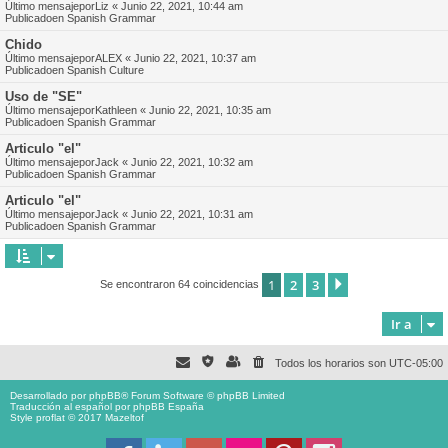
Último mensajepor
Liz
«
Junio 22, 2021, 10:44 am
Publicadoen
Spanish Grammar
Chido
Último mensajepor
ALEX
«
Junio 22, 2021, 10:37 am
Publicadoen
Spanish Culture
Uso de "SE"
Último mensajepor
Kathleen
«
Junio 22, 2021, 10:35 am
Publicadoen
Spanish Grammar
Articulo "el"
Último mensajepor
Jack
«
Junio 22, 2021, 10:32 am
Publicadoen
Spanish Grammar
Articulo "el"
Último mensajepor
Jack
«
Junio 22, 2021, 10:31 am
Publicadoen
Spanish Grammar
1
2
3
Siguiente
Se encontraron 64 coincidencias
Ir a
Todos los horarios son
UTC-05:00
Desarrollado por
phpBB
® Forum Software © phpBB Limited
Traducción al español por
phpBB España
Style proflat © 2017
Mazeltof