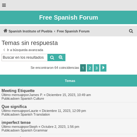
Free Spanish Forum
B
Spanish Institute of Puebla
Free Spanish Forum
u
Temas sin respuesta
s
Ir a búsqueda avanzada
c
Buscar
Búsqueda avanzada
a
1
2
3
Siguiente
Se encontraron 64 coincidencias
r
Temas
Meeting Etiquette
Último mensajepor
James P.
«
Diciembre 15, 2023, 10:49 am
Publicadoen
Spanish Culture
Que significa
Último mensajepor
Laurie
«
Diciembre 11, 2023, 12:09 pm
Publicadoen
Spanish Translation
imperfect tense
Último mensajepor
Steph
«
Octubre 2, 2023, 1:56 pm
Publicadoen
Spanish Grammar