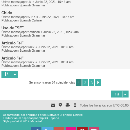
Último mensajepor
Liz
«
Junio 22, 2021, 10:44 am
Publicadoen
Spanish Grammar
Chido
Último mensajepor
ALEX
«
Junio 22, 2021, 10:37 am
Publicadoen
Spanish Culture
Uso de "SE"
Último mensajepor
Kathleen
«
Junio 22, 2021, 10:35 am
Publicadoen
Spanish Grammar
Articulo "el"
Último mensajepor
Jack
«
Junio 22, 2021, 10:32 am
Publicadoen
Spanish Grammar
Articulo "el"
Último mensajepor
Jack
«
Junio 22, 2021, 10:31 am
Publicadoen
Spanish Grammar
1
2
3
Siguiente
Se encontraron 64 coincidencias
Ir a
Todos los horarios son
UTC-05:00
Desarrollado por
phpBB
® Forum Software © phpBB Limited
Traducción al español por
phpBB España
Style proflat © 2017
Mazeltof