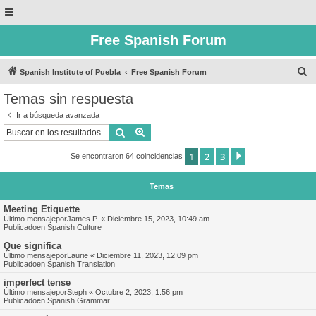
Free Spanish Forum
B
Spanish Institute of Puebla
Free Spanish Forum
u
Temas sin respuesta
s
Ir a búsqueda avanzada
c
Buscar
Búsqueda avanzada
a
1
2
3
Siguiente
Se encontraron 64 coincidencias
r
Temas
Meeting Etiquette
Último mensajepor
James P.
«
Diciembre 15, 2023, 10:49 am
Publicadoen
Spanish Culture
Que significa
Último mensajepor
Laurie
«
Diciembre 11, 2023, 12:09 pm
Publicadoen
Spanish Translation
imperfect tense
Último mensajepor
Steph
«
Octubre 2, 2023, 1:56 pm
Publicadoen
Spanish Grammar