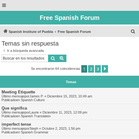
Free Spanish Forum
B
Spanish Institute of Puebla
Free Spanish Forum
u
Temas sin respuesta
s
Ir a búsqueda avanzada
c
Buscar
Búsqueda avanzada
a
1
2
3
Siguiente
Se encontraron 64 coincidencias
r
Temas
Meeting Etiquette
Último mensajepor
James P.
«
Diciembre 15, 2023, 10:49 am
Publicadoen
Spanish Culture
Que significa
Último mensajepor
Laurie
«
Diciembre 11, 2023, 12:09 pm
Publicadoen
Spanish Translation
imperfect tense
Último mensajepor
Steph
«
Octubre 2, 2023, 1:56 pm
Publicadoen
Spanish Grammar