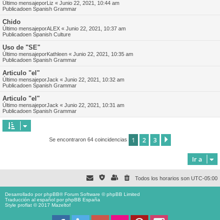
Último mensajepor
Liz
«
Junio 22, 2021, 10:44 am
Publicadoen
Spanish Grammar
Chido
Último mensajepor
ALEX
«
Junio 22, 2021, 10:37 am
Publicadoen
Spanish Culture
Uso de "SE"
Último mensajepor
Kathleen
«
Junio 22, 2021, 10:35 am
Publicadoen
Spanish Grammar
Articulo "el"
Último mensajepor
Jack
«
Junio 22, 2021, 10:32 am
Publicadoen
Spanish Grammar
Articulo "el"
Último mensajepor
Jack
«
Junio 22, 2021, 10:31 am
Publicadoen
Spanish Grammar
1
2
3
Siguiente
Se encontraron 64 coincidencias
Ir a
Todos los horarios son
UTC-05:00
Desarrollado por
phpBB
® Forum Software © phpBB Limited
Traducción al español por
phpBB España
Style proflat © 2017
Mazeltof