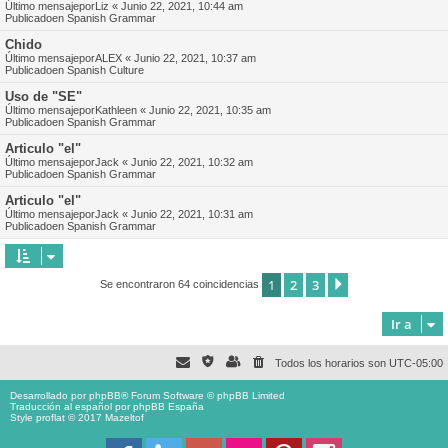
Último mensajepor
Liz
«
Junio 22, 2021, 10:44 am
Publicadoen
Spanish Grammar
Chido
Último mensajepor
ALEX
«
Junio 22, 2021, 10:37 am
Publicadoen
Spanish Culture
Uso de "SE"
Último mensajepor
Kathleen
«
Junio 22, 2021, 10:35 am
Publicadoen
Spanish Grammar
Articulo "el"
Último mensajepor
Jack
«
Junio 22, 2021, 10:32 am
Publicadoen
Spanish Grammar
Articulo "el"
Último mensajepor
Jack
«
Junio 22, 2021, 10:31 am
Publicadoen
Spanish Grammar
1
2
3
Siguiente
Se encontraron 64 coincidencias
Ir a
Todos los horarios son
UTC-05:00
Desarrollado por
phpBB
® Forum Software © phpBB Limited
Traducción al español por
phpBB España
Style proflat © 2017
Mazeltof