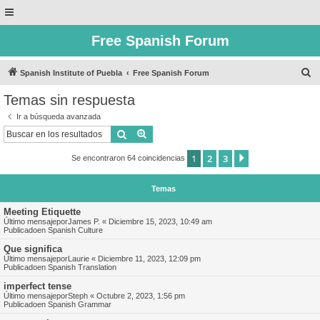
Free Spanish Forum
B
Spanish Institute of Puebla
Free Spanish Forum
u
Temas sin respuesta
s
Ir a búsqueda avanzada
c
Buscar
Búsqueda avanzada
a
1
2
3
Siguiente
Se encontraron 64 coincidencias
r
Temas
Meeting Etiquette
Último mensajepor
James P.
«
Diciembre 15, 2023, 10:49 am
Publicadoen
Spanish Culture
Que significa
Último mensajepor
Laurie
«
Diciembre 11, 2023, 12:09 pm
Publicadoen
Spanish Translation
imperfect tense
Último mensajepor
Steph
«
Octubre 2, 2023, 1:56 pm
Publicadoen
Spanish Grammar