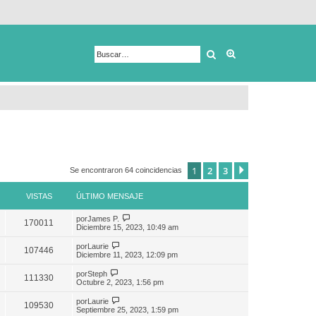
Buscar
Búsqueda avanza
1
2
3
Siguiente
Se encontraron 64 coincidencias
VISTAS
ÚLTIMO MENSAJE
por
James P.
170011
Diciembre 15, 2023, 10:49 am
por
Laurie
107446
Diciembre 11, 2023, 12:09 pm
por
Steph
111330
Octubre 2, 2023, 1:56 pm
por
Laurie
109530
Septiembre 25, 2023, 1:59 pm