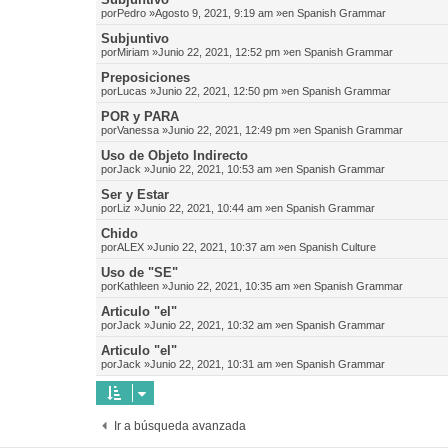
por
Pedro
»Agosto 9, 2021, 9:19 am »en
Spanish Grammar
Subjuntivo
por
Miriam
»Junio 22, 2021, 12:52 pm »en
Spanish Grammar
Preposiciones
por
Lucas
»Junio 22, 2021, 12:50 pm »en
Spanish Grammar
POR y PARA
por
Vanessa
»Junio 22, 2021, 12:49 pm »en
Spanish Grammar
Uso de Objeto Indirecto
por
Jack
»Junio 22, 2021, 10:53 am »en
Spanish Grammar
Ser y Estar
por
Liz
»Junio 22, 2021, 10:44 am »en
Spanish Grammar
Chido
por
ALEX
»Junio 22, 2021, 10:37 am »en
Spanish Culture
Uso de "SE"
por
Kathleen
»Junio 22, 2021, 10:35 am »en
Spanish Grammar
Articulo "el"
por
Jack
»Junio 22, 2021, 10:32 am »en
Spanish Grammar
Articulo "el"
por
Jack
»Junio 22, 2021, 10:31 am »en
Spanish Grammar
Ir a búsqueda avanzada