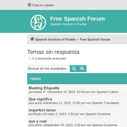
Enlaces rápidos
Free Spanish Forum
Spanish Institute of Puebla
Spanish Institute of Puebla
Free Spanish Forum
Temas sin respuesta
Ir a búsqueda avanzada
Buscar
Búsqueda avanzada
TEMAS
Meeting Etiquette
por
James P.
»Diciembre 15, 2023, 10:49 am »en
Spanish Culture
Que significa
por
Laurie
»Diciembre 11, 2023, 12:09 pm »en
Spanish Translation
imperfect tense
por
Steph
»Octubre 2, 2023, 1:56 pm »en
Spanish Grammar
que y cual
por
Laurie
»Septiembre 25, 2023, 1:59 pm »en
Spanish Grammar