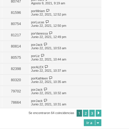
80747
Agosto 9, 2021, 9:19 am
por
Miriam
81596
Junio 22, 2021, 12:52 pm
por
Lucas
80754
Junio 22, 2021, 12:50 pm
por
Vanessa
81217
Junio 22, 2021, 12:49 pm
por
Jack
80814
Junio 22, 2021, 10:53 am
por
Liz
80575
Junio 22, 2021, 10:44 am
por
ALEX
82398
Junio 22, 2021, 10:37 am
por
Kathleen
80320
Junio 22, 2021, 10:35 am
por
Jack
79702
Junio 22, 2021, 10:32 am
por
Jack
78664
Junio 22, 2021, 10:31 am
1
2
3
Siguiente
Se encontraron 64 coincidencias
Ir a