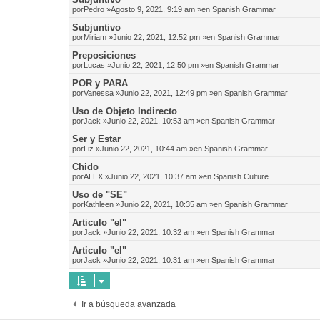
por
Pedro
»Agosto 9, 2021, 9:19 am »en
Spanish Grammar
Subjuntivo
por
Miriam
»Junio 22, 2021, 12:52 pm »en
Spanish Grammar
Preposiciones
por
Lucas
»Junio 22, 2021, 12:50 pm »en
Spanish Grammar
POR y PARA
por
Vanessa
»Junio 22, 2021, 12:49 pm »en
Spanish Grammar
Uso de Objeto Indirecto
por
Jack
»Junio 22, 2021, 10:53 am »en
Spanish Grammar
Ser y Estar
por
Liz
»Junio 22, 2021, 10:44 am »en
Spanish Grammar
Chido
por
ALEX
»Junio 22, 2021, 10:37 am »en
Spanish Culture
Uso de "SE"
por
Kathleen
»Junio 22, 2021, 10:35 am »en
Spanish Grammar
Articulo "el"
por
Jack
»Junio 22, 2021, 10:32 am »en
Spanish Grammar
Articulo "el"
por
Jack
»Junio 22, 2021, 10:31 am »en
Spanish Grammar
Ir a búsqueda avanzada