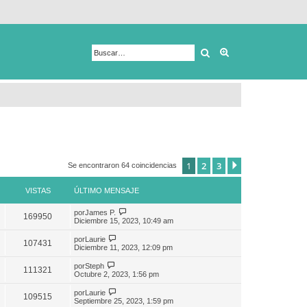
Buscar
Búsqueda avanza
1
2
3
Siguiente
Se encontraron 64 coincidencias
VISTAS
ÚLTIMO MENSAJE
por
James P.
169950
Diciembre 15, 2023, 10:49 am
por
Laurie
107431
Diciembre 11, 2023, 12:09 pm
por
Steph
111321
Octubre 2, 2023, 1:56 pm
por
Laurie
109515
Septiembre 25, 2023, 1:59 pm