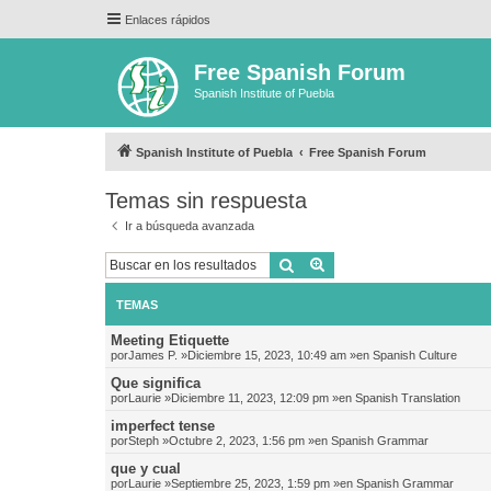
Enlaces rápidos
Free Spanish Forum
Spanish Institute of Puebla
Spanish Institute of Puebla
Free Spanish Forum
Temas sin respuesta
Ir a búsqueda avanzada
Buscar
Búsqueda avanzada
TEMAS
Meeting Etiquette
por
James P.
»Diciembre 15, 2023, 10:49 am »en
Spanish Culture
Que significa
por
Laurie
»Diciembre 11, 2023, 12:09 pm »en
Spanish Translation
imperfect tense
por
Steph
»Octubre 2, 2023, 1:56 pm »en
Spanish Grammar
que y cual
por
Laurie
»Septiembre 25, 2023, 1:59 pm »en
Spanish Grammar