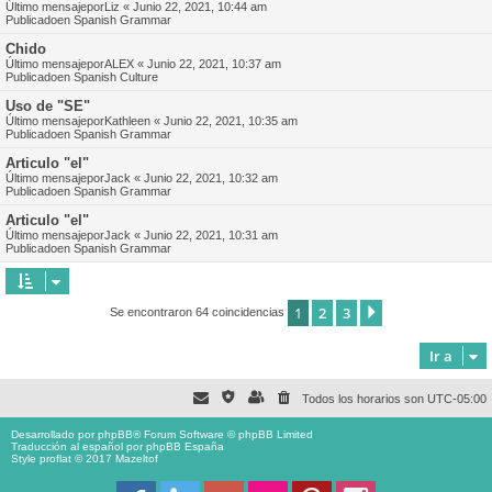
Último mensajepor
Liz
«
Junio 22, 2021, 10:44 am
Publicadoen
Spanish Grammar
Chido
Último mensajepor
ALEX
«
Junio 22, 2021, 10:37 am
Publicadoen
Spanish Culture
Uso de "SE"
Último mensajepor
Kathleen
«
Junio 22, 2021, 10:35 am
Publicadoen
Spanish Grammar
Articulo "el"
Último mensajepor
Jack
«
Junio 22, 2021, 10:32 am
Publicadoen
Spanish Grammar
Articulo "el"
Último mensajepor
Jack
«
Junio 22, 2021, 10:31 am
Publicadoen
Spanish Grammar
1
2
3
Siguiente
Se encontraron 64 coincidencias
Ir a
Todos los horarios son
UTC-05:00
Desarrollado por
phpBB
® Forum Software © phpBB Limited
Traducción al español por
phpBB España
Style proflat © 2017
Mazeltof