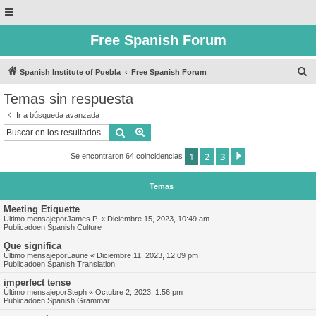
Free Spanish Forum
B
Spanish Institute of Puebla
Free Spanish Forum
u
Temas sin respuesta
s
Ir a búsqueda avanzada
c
Buscar
Búsqueda avanzada
a
1
2
3
Siguiente
Se encontraron 64 coincidencias
r
Temas
Meeting Etiquette
Último mensajepor
James P.
«
Diciembre 15, 2023, 10:49 am
Publicadoen
Spanish Culture
Que significa
Último mensajepor
Laurie
«
Diciembre 11, 2023, 12:09 pm
Publicadoen
Spanish Translation
imperfect tense
Último mensajepor
Steph
«
Octubre 2, 2023, 1:56 pm
Publicadoen
Spanish Grammar