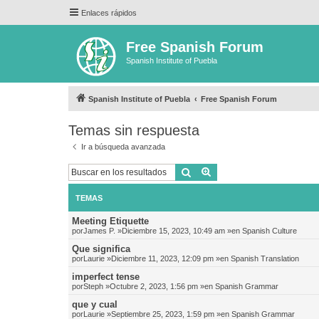
Enlaces rápidos
Free Spanish Forum
Spanish Institute of Puebla
Spanish Institute of Puebla
Free Spanish Forum
Temas sin respuesta
Ir a búsqueda avanzada
Buscar
Búsqueda avanzada
TEMAS
Meeting Etiquette
por
James P.
»Diciembre 15, 2023, 10:49 am »en
Spanish Culture
Que significa
por
Laurie
»Diciembre 11, 2023, 12:09 pm »en
Spanish Translation
imperfect tense
por
Steph
»Octubre 2, 2023, 1:56 pm »en
Spanish Grammar
que y cual
por
Laurie
»Septiembre 25, 2023, 1:59 pm »en
Spanish Grammar