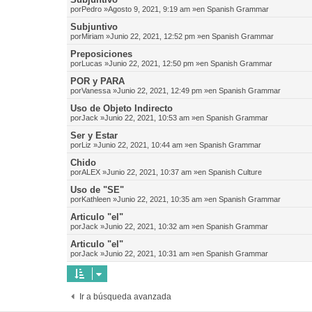
por
Pedro
»Agosto 9, 2021, 9:19 am »en
Spanish Grammar
Subjuntivo
por
Miriam
»Junio 22, 2021, 12:52 pm »en
Spanish Grammar
Preposiciones
por
Lucas
»Junio 22, 2021, 12:50 pm »en
Spanish Grammar
POR y PARA
por
Vanessa
»Junio 22, 2021, 12:49 pm »en
Spanish Grammar
Uso de Objeto Indirecto
por
Jack
»Junio 22, 2021, 10:53 am »en
Spanish Grammar
Ser y Estar
por
Liz
»Junio 22, 2021, 10:44 am »en
Spanish Grammar
Chido
por
ALEX
»Junio 22, 2021, 10:37 am »en
Spanish Culture
Uso de "SE"
por
Kathleen
»Junio 22, 2021, 10:35 am »en
Spanish Grammar
Articulo "el"
por
Jack
»Junio 22, 2021, 10:32 am »en
Spanish Grammar
Articulo "el"
por
Jack
»Junio 22, 2021, 10:31 am »en
Spanish Grammar
Ir a búsqueda avanzada