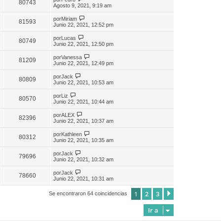
80743
Agosto 9, 2021, 9:19 am
por
Miriam
81593
Junio 22, 2021, 12:52 pm
por
Lucas
80749
Junio 22, 2021, 12:50 pm
por
Vanessa
81209
Junio 22, 2021, 12:49 pm
por
Jack
80809
Junio 22, 2021, 10:53 am
por
Liz
80570
Junio 22, 2021, 10:44 am
por
ALEX
82396
Junio 22, 2021, 10:37 am
por
Kathleen
80312
Junio 22, 2021, 10:35 am
por
Jack
79696
Junio 22, 2021, 10:32 am
por
Jack
78660
Junio 22, 2021, 10:31 am
1
2
3
Siguiente
Se encontraron 64 coincidencias
Ir a