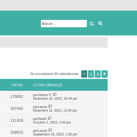
Buscar
Búsqueda avanza
1
2
3
Siguiente
Se encontraron 64 coincidencias
VISTAS
ÚLTIMO MENSAJE
por
James P.
170002
Diciembre 15, 2023, 10:49 am
por
Laurie
107442
Diciembre 11, 2023, 12:09 pm
por
Steph
111328
Octubre 2, 2023, 1:56 pm
por
Laurie
109523
Septiembre 25, 2023, 1:59 pm