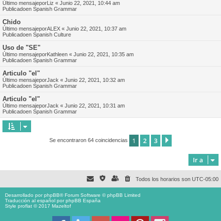
Último mensajepor
Liz
«
Junio 22, 2021, 10:44 am
Publicadoen
Spanish Grammar
Chido
Último mensajepor
ALEX
«
Junio 22, 2021, 10:37 am
Publicadoen
Spanish Culture
Uso de "SE"
Último mensajepor
Kathleen
«
Junio 22, 2021, 10:35 am
Publicadoen
Spanish Grammar
Articulo "el"
Último mensajepor
Jack
«
Junio 22, 2021, 10:32 am
Publicadoen
Spanish Grammar
Articulo "el"
Último mensajepor
Jack
«
Junio 22, 2021, 10:31 am
Publicadoen
Spanish Grammar
1
2
3
Siguiente
Se encontraron 64 coincidencias
Ir a
Todos los horarios son
UTC-05:00
Desarrollado por
phpBB
® Forum Software © phpBB Limited
Traducción al español por
phpBB España
Style proflat © 2017
Mazeltof