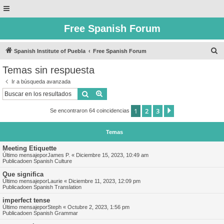
Free Spanish Forum
B
Spanish Institute of Puebla
Free Spanish Forum
u
Temas sin respuesta
s
Ir a búsqueda avanzada
c
Buscar
Búsqueda avanzada
a
1
2
3
Siguiente
Se encontraron 64 coincidencias
r
Temas
Meeting Etiquette
Último mensajepor
James P.
«
Diciembre 15, 2023, 10:49 am
Publicadoen
Spanish Culture
Que significa
Último mensajepor
Laurie
«
Diciembre 11, 2023, 12:09 pm
Publicadoen
Spanish Translation
imperfect tense
Último mensajepor
Steph
«
Octubre 2, 2023, 1:56 pm
Publicadoen
Spanish Grammar