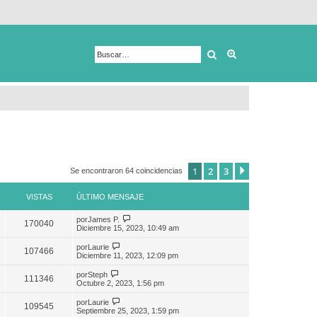
Buscar
Búsqueda avanza
1
2
3
Siguiente
Se encontraron 64 coincidencias
VISTAS
ÚLTIMO MENSAJE
por
James P.
170040
Diciembre 15, 2023, 10:49 am
por
Laurie
107466
Diciembre 11, 2023, 12:09 pm
por
Steph
111346
Octubre 2, 2023, 1:56 pm
por
Laurie
109545
Septiembre 25, 2023, 1:59 pm