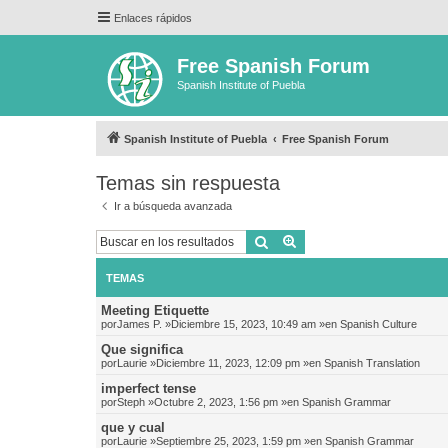
Enlaces rápidos
Free Spanish Forum
Spanish Institute of Puebla
Spanish Institute of Puebla
Free Spanish Forum
Temas sin respuesta
Ir a búsqueda avanzada
Buscar
Búsqueda avanzada
TEMAS
Meeting Etiquette
por
James P.
»Diciembre 15, 2023, 10:49 am »en
Spanish Culture
Que significa
por
Laurie
»Diciembre 11, 2023, 12:09 pm »en
Spanish Translation
imperfect tense
por
Steph
»Octubre 2, 2023, 1:56 pm »en
Spanish Grammar
que y cual
por
Laurie
»Septiembre 25, 2023, 1:59 pm »en
Spanish Grammar