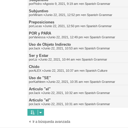
por
Pedro
»Agosto 9, 2021, 9:19 am »en
Spanish Grammar
Subjuntivo
por
Miriam
»Junio 22, 2021, 12:52 pm »en
Spanish Grammar
Preposiciones
por
Lucas
»Junio 22, 2021, 12:50 pm »en
Spanish Grammar
POR y PARA
por
Vanessa
»Junio 22, 2021, 12:49 pm »en
Spanish Grammar
Uso de Objeto Indirecto
por
Jack
»Junio 22, 2021, 10:53 am »en
Spanish Grammar
Ser y Estar
por
Liz
»Junio 22, 2021, 10:44 am »en
Spanish Grammar
Chido
por
ALEX
»Junio 22, 2021, 10:37 am »en
Spanish Culture
Uso de "SE"
por
Kathleen
»Junio 22, 2021, 10:35 am »en
Spanish Grammar
Articulo "el"
por
Jack
»Junio 22, 2021, 10:32 am »en
Spanish Grammar
Articulo "el"
por
Jack
»Junio 22, 2021, 10:31 am »en
Spanish Grammar
Ir a búsqueda avanzada