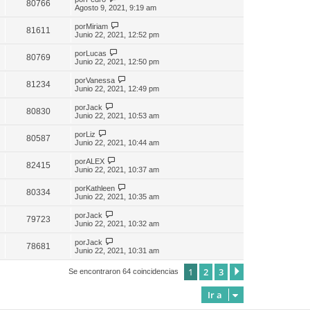
80766
Agosto 9, 2021, 9:19 am
por
Miriam
81611
Junio 22, 2021, 12:52 pm
por
Lucas
80769
Junio 22, 2021, 12:50 pm
por
Vanessa
81234
Junio 22, 2021, 12:49 pm
por
Jack
80830
Junio 22, 2021, 10:53 am
por
Liz
80587
Junio 22, 2021, 10:44 am
por
ALEX
82415
Junio 22, 2021, 10:37 am
por
Kathleen
80334
Junio 22, 2021, 10:35 am
por
Jack
79723
Junio 22, 2021, 10:32 am
por
Jack
78681
Junio 22, 2021, 10:31 am
1
2
3
Siguiente
Se encontraron 64 coincidencias
Ir a