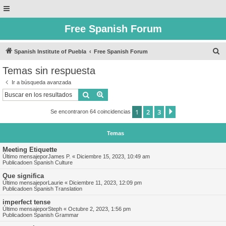
Free Spanish Forum
B
Spanish Institute of Puebla
Free Spanish Forum
u
Temas sin respuesta
s
Ir a búsqueda avanzada
c
Buscar
Búsqueda avanzada
a
1
2
3
Siguiente
Se encontraron 64 coincidencias
r
Temas
Meeting Etiquette
Último mensajepor
James P.
«
Diciembre 15, 2023, 10:49 am
Publicadoen
Spanish Culture
Que significa
Último mensajepor
Laurie
«
Diciembre 11, 2023, 12:09 pm
Publicadoen
Spanish Translation
imperfect tense
Último mensajepor
Steph
«
Octubre 2, 2023, 1:56 pm
Publicadoen
Spanish Grammar