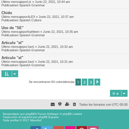
Último mensajepor
Liz
«
Junio 22, 2021, 10:44 am
Publicadoen
Spanish Grammar
Chido
Último mensajepor
ALEX
«
Junio 22, 2021, 10:37 am
Publicadoen
Spanish Culture
Uso de "SE"
Último mensajepor
Kathleen
«
Junio 22, 2021, 10:35 am
Publicadoen
Spanish Grammar
Articulo "el"
Último mensajepor
Jack
«
Junio 22, 2021, 10:32 am
Publicadoen
Spanish Grammar
Articulo "el"
Último mensajepor
Jack
«
Junio 22, 2021, 10:31 am
Publicadoen
Spanish Grammar
1
2
3
Siguiente
Se encontraron 64 coincidencias
Ir a
Todos los horarios son
UTC-05:00
Desarrollado por
phpBB
® Forum Software © phpBB Limited
Traducción al español por
phpBB España
Style proflat © 2017
Mazeltof