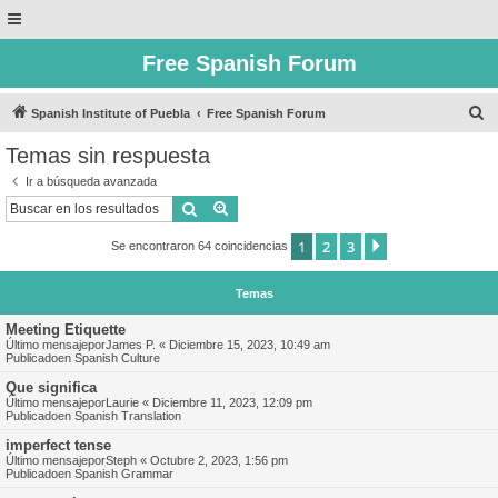
Free Spanish Forum
B
Spanish Institute of Puebla
Free Spanish Forum
u
Temas sin respuesta
s
Ir a búsqueda avanzada
c
Buscar
Búsqueda avanzada
a
1
2
3
Siguiente
Se encontraron 64 coincidencias
r
Temas
Meeting Etiquette
Último mensajepor
James P.
«
Diciembre 15, 2023, 10:49 am
Publicadoen
Spanish Culture
Que significa
Último mensajepor
Laurie
«
Diciembre 11, 2023, 12:09 pm
Publicadoen
Spanish Translation
imperfect tense
Último mensajepor
Steph
«
Octubre 2, 2023, 1:56 pm
Publicadoen
Spanish Grammar