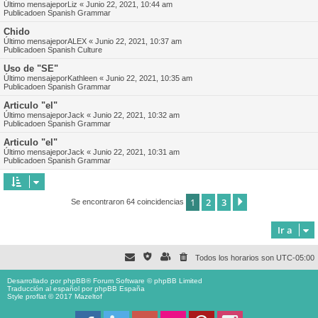
Último mensajepor
Liz
«
Junio 22, 2021, 10:44 am
Publicadoen
Spanish Grammar
Chido
Último mensajepor
ALEX
«
Junio 22, 2021, 10:37 am
Publicadoen
Spanish Culture
Uso de "SE"
Último mensajepor
Kathleen
«
Junio 22, 2021, 10:35 am
Publicadoen
Spanish Grammar
Articulo "el"
Último mensajepor
Jack
«
Junio 22, 2021, 10:32 am
Publicadoen
Spanish Grammar
Articulo "el"
Último mensajepor
Jack
«
Junio 22, 2021, 10:31 am
Publicadoen
Spanish Grammar
1
2
3
Siguiente
Se encontraron 64 coincidencias
Ir a
Todos los horarios son
UTC-05:00
Desarrollado por
phpBB
® Forum Software © phpBB Limited
Traducción al español por
phpBB España
Style proflat © 2017
Mazeltof