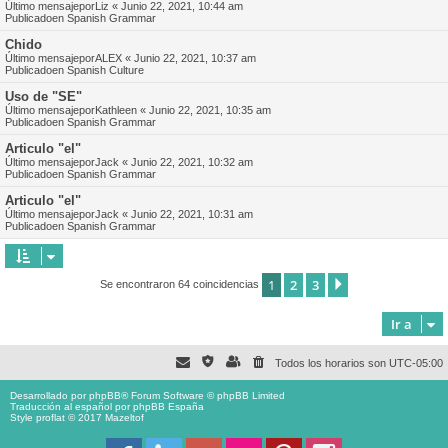
Último mensajepor
Liz
«
Junio 22, 2021, 10:44 am
Publicadoen
Spanish Grammar
Chido
Último mensajepor
ALEX
«
Junio 22, 2021, 10:37 am
Publicadoen
Spanish Culture
Uso de "SE"
Último mensajepor
Kathleen
«
Junio 22, 2021, 10:35 am
Publicadoen
Spanish Grammar
Articulo "el"
Último mensajepor
Jack
«
Junio 22, 2021, 10:32 am
Publicadoen
Spanish Grammar
Articulo "el"
Último mensajepor
Jack
«
Junio 22, 2021, 10:31 am
Publicadoen
Spanish Grammar
1
2
3
Siguiente
Se encontraron 64 coincidencias
Ir a
Todos los horarios son
UTC-05:00
Desarrollado por
phpBB
® Forum Software © phpBB Limited
Traducción al español por
phpBB España
Style proflat © 2017
Mazeltof