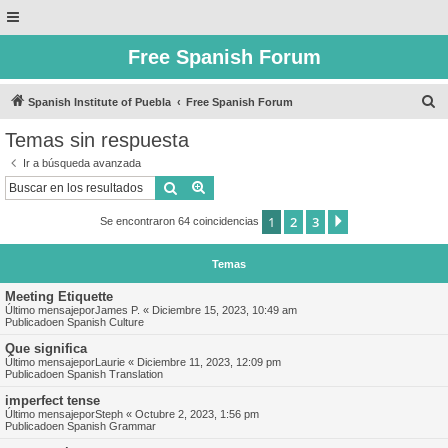
Free Spanish Forum
B
Spanish Institute of Puebla
Free Spanish Forum
u
Temas sin respuesta
s
Ir a búsqueda avanzada
c
Buscar
Búsqueda avanzada
a
1
2
3
Siguiente
Se encontraron 64 coincidencias
r
Temas
Meeting Etiquette
Último mensajepor
James P.
«
Diciembre 15, 2023, 10:49 am
Publicadoen
Spanish Culture
Que significa
Último mensajepor
Laurie
«
Diciembre 11, 2023, 12:09 pm
Publicadoen
Spanish Translation
imperfect tense
Último mensajepor
Steph
«
Octubre 2, 2023, 1:56 pm
Publicadoen
Spanish Grammar